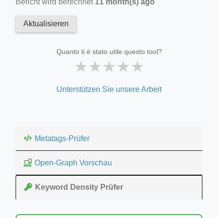
Bericht wird berechnet
11 month(s) ago
Aktualisieren
Quanto ti è stato utile questo tool?
★
★
★
★
★
Unterstützen Sie unsere Arbeit
Metatags-Prüfer
Open-Graph Vorschau
Keyword Density Prüfer