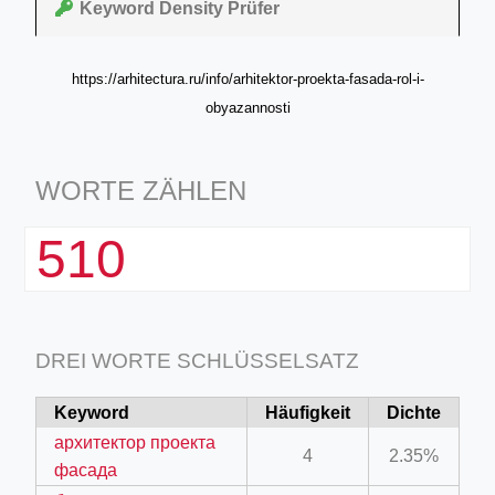
Keyword Density Prüfer
https://arhitectura.ru/info/arhitektor-proekta-fasada-rol-i-
obyazannosti
WORTE ZÄHLEN
510
DREI WORTE SCHLÜSSELSATZ
Keyword
Häufigkeit
Dichte
архитектор проекта
4
2.35%
фасада