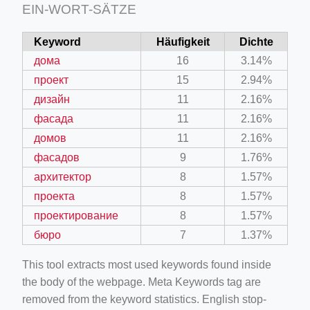
EIN-WORT-SÄTZE
Keyword
Häufigkeit
Dichte
дома
16
3.14%
проект
15
2.94%
дизайн
11
2.16%
фасада
11
2.16%
домов
11
2.16%
фасадов
9
1.76%
архитектор
8
1.57%
проекта
8
1.57%
проектирование
8
1.57%
бюро
7
1.37%
This tool extracts most used keywords found inside
the body of the webpage. Meta Keywords tag are
removed from the keyword statistics. English stop-