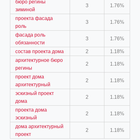
бюро регины
3
1.76%
зиминой
проекта фасада
3
1.76%
роль
фасада роль
3
1.76%
обязанности
состав проекта дома
2
1.18%
ino-crew-neck-navy-blue/
архитектурное бюро
il.php
2
1.18%
регины
etail.php?c=1013&n=29306
проект дома
2
1.18%
архитектурный
mage
эскизный проект
2
1.18%
дома
.app/feed-calculator
проекта дома
2
1.18%
эскизный
дома архитектурный
2
1.18%
проект