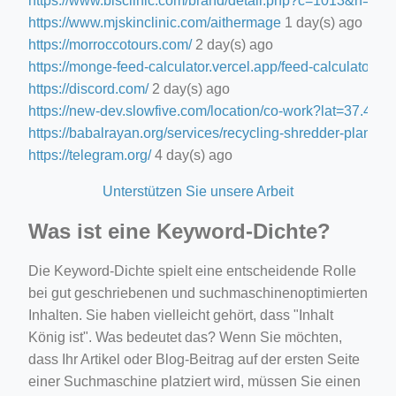
https://www.blsclinic.com/brand/detail.php?c=1013&n=29
https://www.mjskinclinic.com/aithermage
1 day(s) ago
https://morroccotours.com/
2 day(s) ago
https://monge-feed-calculator.vercel.app/feed-calculator
2 d
https://discord.com/
2 day(s) ago
https://new-dev.slowfive.com/location/co-work?lat=37.
https://babalrayan.org/services/recycling-shredder-plant-e
https://telegram.org/
4 day(s) ago
Unterstützen Sie unsere Arbeit
Was ist eine Keyword-Dichte?
Die Keyword-Dichte spielt eine entscheidende Rolle
bei gut geschriebenen und suchmaschinenoptimierten
Inhalten. Sie haben vielleicht gehört, dass "Inhalt
König ist". Was bedeutet das? Wenn Sie möchten,
dass Ihr Artikel oder Blog-Beitrag auf der ersten Seite
einer Suchmaschine platziert wird, müssen Sie einen