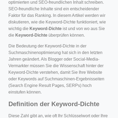
optimierten und SEO-freundlichen Inhalt schreiben.
ino-crew-neck-navy-blue/
SEO-freundliche Inhalte sind ein entscheidender
Faktor für das Ranking. In diesem Artikel werden wir
il.php
diskutieren, wie die Keyword-Dichte funktioniert, wie
etail.php?c=1013&n=29306
wichtig die
Keyword-Dichte
ist und von wo aus Sie
mage
die
Keyword-Dichte
überprüfen können.
Die Bedeutung der Keyword-Dichte in der
Suchmaschinenoptimierung hat sich in den letzten
.app/feed-calculator
Jahren geändert. Als Blogger oder Social-Media-
Vermarkter müssen Sie die Wissenschaft hinter der
tion/co-work?lat=37.49813&lng=127.0284&zoom=16
Keyword-Dichte verstehen, damit Sie Ihre Website
oder Keywords auf Suchmaschinen-Ergebnisseiten
ycling-shredder-plant-equipment/scrap-shredder-fabrication
(Search Engine Result Pages, SERPs) hoch
einstufen können.
Definition der Keyword-Dichte
Diese Zahl gibt an, wie oft Ihr Schlüsselwort oder Ihre