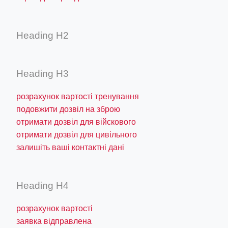
Heading H2
Heading H3
розрахунок вартості тренування
подовжити дозвіл на зброю
отримати дозвіл для війскового
отримати дозвіл для цивільного
залишіть ваші контактні дані
Heading H4
розрахунок вартості
заявка відправлена