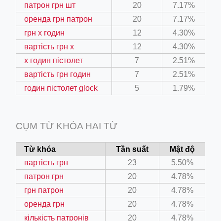
патрон грн шт
20
7.17%
оренда грн патрон
20
7.17%
грн х годин
12
4.30%
вартість грн х
12
4.30%
il.php
х годин пістолет
7
2.51%
etail.php?c=1013&n=29306
вартість грн годин
7
2.51%
mage
годин пістолет glock
5
1.79%
.app/feed-calculator
CỤM TỪ KHÓA HAI TỪ
Từ khóa
Tần suất
Mật độ
tion/co-work?lat=37.49813&lng=127.0284&zoom=16
вартість грн
23
5.50%
ycling-shredder-plant-equipment/scrap-shredder-fabrication
патрон грн
20
4.78%
грн патрон
20
4.78%
оренда грн
20
4.78%
e_hornet_40045560.html
кількість патронів
20
4.78%