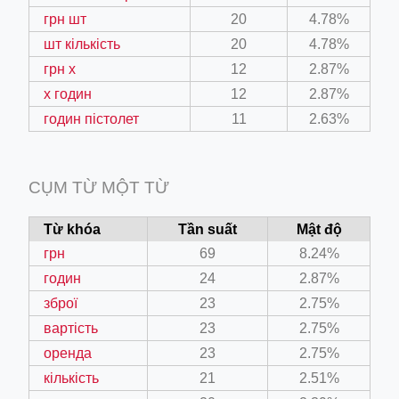
грн шт
20
4.78%
шт кількість
20
4.78%
грн х
12
2.87%
х годин
12
2.87%
годин пістолет
11
2.63%
CỤM TỪ MỘT TỪ
Từ khóa
Tần suất
Mật độ
грн
69
8.24%
годин
24
2.87%
зброї
23
2.75%
вартість
23
2.75%
оренда
23
2.75%
кількість
21
2.51%