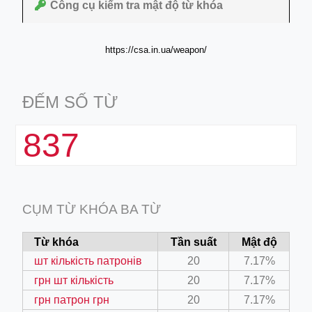
Công cụ kiểm tra mật độ từ khóa
https://csa.in.ua/weapon/
ĐẾM SỐ TỪ
837
CỤM TỪ KHÓA BA TỪ
Từ khóa
Tần suất
Mật độ
шт кількість патронів
20
7.17%
грн шт кількість
20
7.17%
грн патрон грн
20
7.17%