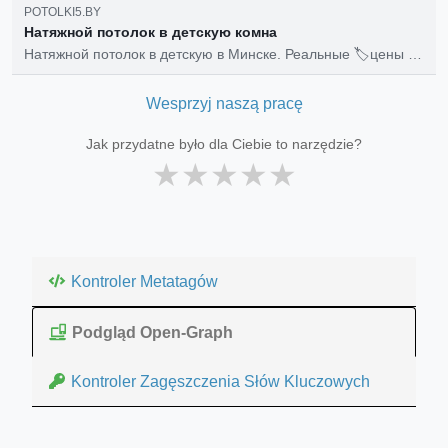
POTOLKI5.BY
Натяжной потолок в детскую комна
Натяжной потолок в детскую в Минске. Реальные 🏷️цены на
сайте. ✅Оплата по факту установки. ✅Готовый потолок
через 48 часов с гарантией 25 лет.
Wesprzyj naszą pracę
Jak przydatne było dla Ciebie to narzędzie?
★
★
★
★
★
Kontroler Metatagów
Podgląd Open-Graph
Kontroler Zagęszczenia Słów Kluczowych