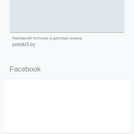
Натяжной потолок в детскую комна
potolki5.by
ino-crew-neck-navy-blue/
Facebook
il.php
etail.php?c=1013&n=29306
mage
.app/feed-calculator