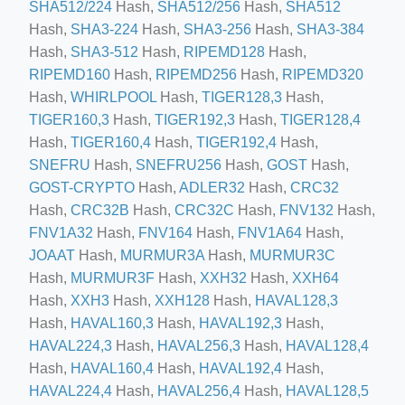
SHA512/224
Hash,
SHA512/256
Hash,
SHA512
Hash,
SHA3-224
Hash,
SHA3-256
Hash,
SHA3-384
Hash,
SHA3-512
Hash,
RIPEMD128
Hash,
RIPEMD160
Hash,
RIPEMD256
Hash,
RIPEMD320
ino-crew-neck-navy-blue/
Hash,
WHIRLPOOL
Hash,
TIGER128,3
Hash,
TIGER160,3
Hash,
TIGER192,3
Hash,
TIGER128,4
il.php
Hash,
TIGER160,4
Hash,
TIGER192,4
Hash,
etail.php?c=1013&n=29306
SNEFRU
Hash,
SNEFRU256
Hash,
GOST
Hash,
mage
GOST-CRYPTO
Hash,
ADLER32
Hash,
CRC32
Hash,
CRC32B
Hash,
CRC32C
Hash,
FNV132
Hash,
FNV1A32
Hash,
FNV164
Hash,
FNV1A64
Hash,
.app/feed-calculator
JOAAT
Hash,
MURMUR3A
Hash,
MURMUR3C
Hash,
MURMUR3F
Hash,
XXH32
Hash,
XXH64
Hash,
XXH3
Hash,
XXH128
Hash,
HAVAL128,3
tion/co-work?lat=37.49813&lng=127.0284&zoom=16
Hash,
HAVAL160,3
Hash,
HAVAL192,3
Hash,
ycling-shredder-plant-equipment/scrap-shredder-fabrication
HAVAL224,3
Hash,
HAVAL256,3
Hash,
HAVAL128,4
Hash,
HAVAL160,4
Hash,
HAVAL192,4
Hash,
HAVAL224,4
Hash,
HAVAL256,4
Hash,
HAVAL128,5