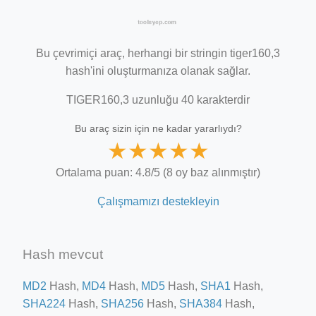
Bu çevrimiçi araç, herhangi bir stringin tiger160,3
hash'ini oluşturmanıza olanak sağlar.
TIGER160,3 uzunluğu 40 karakterdir
Bu araç sizin için ne kadar yararlıydı?
★
★
★
★
★
Ortalama puan: 4.8/5 (8 oy baz alınmıştır)
Çalışmamızı destekleyin
Hash mevcut
MD2
Hash,
MD4
Hash,
MD5
Hash,
SHA1
Hash,
SHA224
Hash,
SHA256
Hash,
SHA384
Hash,