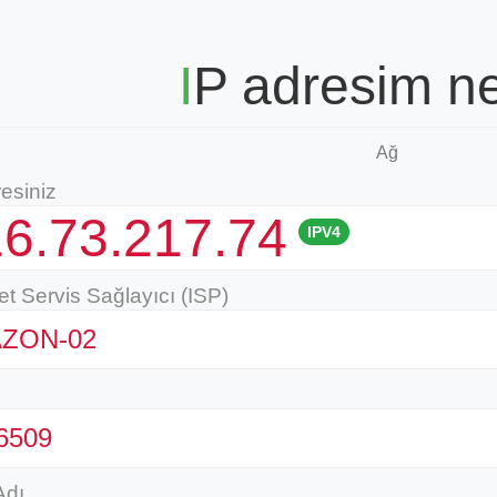
IP adresim n
Ağ
esiniz
6.73.217.74
IPV4
et Servis Sağlayıcı (ISP)
ZON-02
6509
Adı