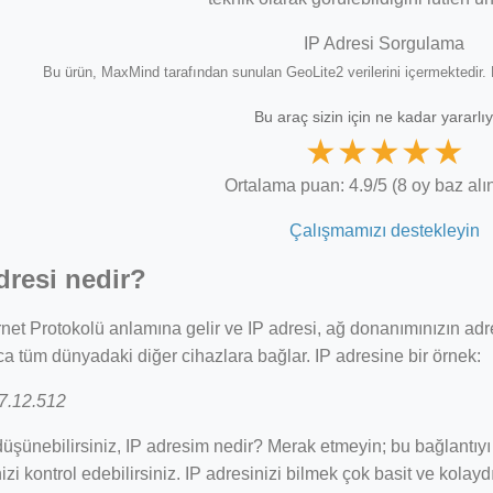
IP Adresi Sorgulama
Bu ürün, MaxMind tarafından sunulan GeoLite2 verilerini içermektedir. Bi
Bu araç sizin için ne kadar yararlı
★
★
★
★
★
Ortalama puan: 4.9/5 (8 oy baz alın
Çalışmamızı destekleyin
dresi nedir?
ernet Protokolü anlamına gelir ve IP adresi, ağ donanımınızın adres
ca tüm dünyadaki diğer cihazlara bağlar. IP adresine bir örnek:
7.12.512
üşünebilirsiniz, IP adresim nedir? Merak etmeyin; bu bağlantıy
izi kontrol edebilirsiniz. IP adresinizi bilmek çok basit ve kolaydı