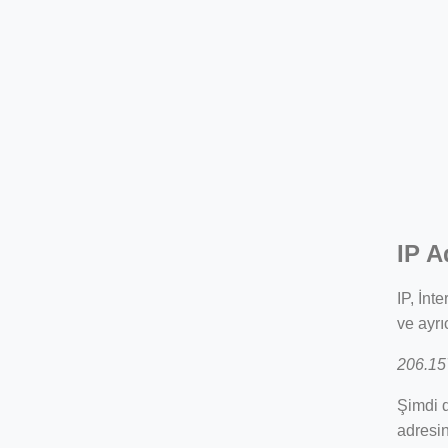
IP A
IP, İnt
ve ayrı
206.15
Şimdi d
adresin