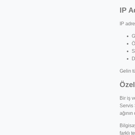
IP A
IP adre
G
Ö
S
D
Gelin t
Özel
Bir iş 
Servis 
ağının 
Bilgisa
farklı 