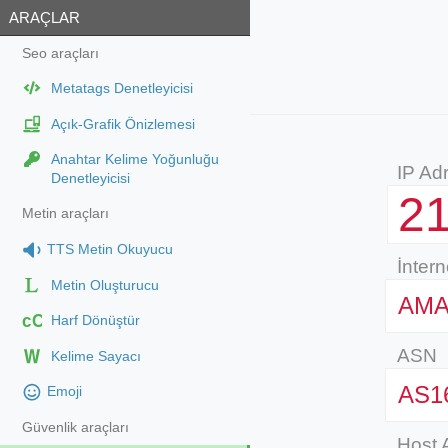
ARAÇLAR
Seo araçları
Metatags Denetleyicisi
Açık-Grafik Önizlemesi
Anahtar Kelime Yoğunluğu
IP Adr
Denetleyicisi
21
Metin araçları
TTS Metin Okuyucu
İntern
Metin Oluşturucu
AMA
cC
Harf Dönüştür
ASN
Kelime Sayacı
AS1
Emoji
Güvenlik araçları
Host 