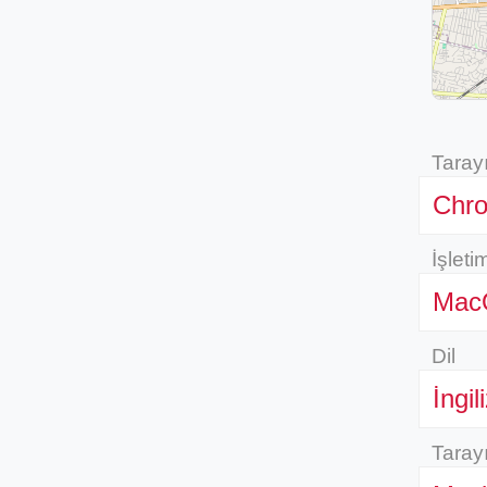
Tarayı
Chr
İşleti
Mac
Dil
İngil
Tarayı