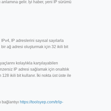
u anlamına gelir. İyi haber, yeni IP sürümü
IPv4, IP adreslerini sayısal sayılarla
ir ağ adresi oluşturmak için 32 ikili bit
iyaçlarını kolaylıkla karşılayabilen
enzersiz IP adresi sağlamak için onaltılık
28 ikili bit kullanır. İki nokta üst üste ile
u bağlantıyı
https://toolsyep.com/tr/ip-