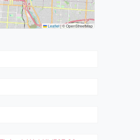
Leaflet
|
© OpenStreetMap