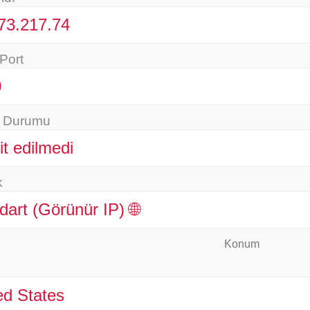
73.217.74
Port
0
y Durumu
it edilmedi
k
dart (Görünür IP) 🌐
Konum
ed States