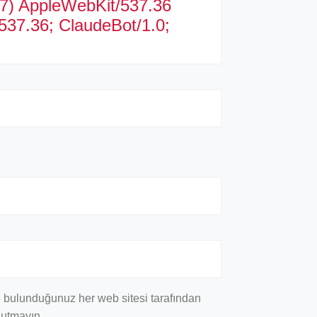
_7) AppleWebKit/537.36
537.36; ClaudeBot/1.0;
mde bulunduğunuz her web sitesi tarafından
nutmayın.