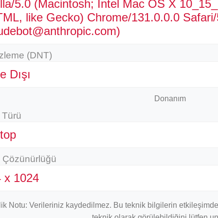
lla/5.0 (Macintosh; Intel Mac OS X 10_15
ML, like Gecko) Chrome/131.0.0.0 Safari/
udebot@anthropic.com)
İzleme (DNT)
e Dışı
Donanım
 Türü
top
 Çözünürlüğü
 x 1024
ilik Notu: Verileriniz kaydedilmez. Bu teknik bilgilerin etkileşi
teknik olarak görülebildiğini lütfen u