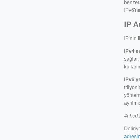
benzers
IPv6'nı
IP A
IP'nin
IPv4 e
sağlar.
kullanı
IPv6 y
trilyon
yöntemi
ayrılmış
4abcd:
Deliriy
adresim