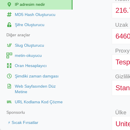
IP adresim nedir
216.
MD5 Hash Oluşturucu
Uzak 
Şifre Oluşturucu
646
Diğer araçlar
Slug Oluşturucu
Prox
metin-okuyucu
Tesp
Oran Hesaplayıcı
Gizlili
Şimdiki zaman damgası
Stan
Web Sayfasınden Düz
Metine
URL Kodlama Kod Çözme
Ülke
Sponsorlu
Unit
⚡ Sıcak Fırsatlar
;