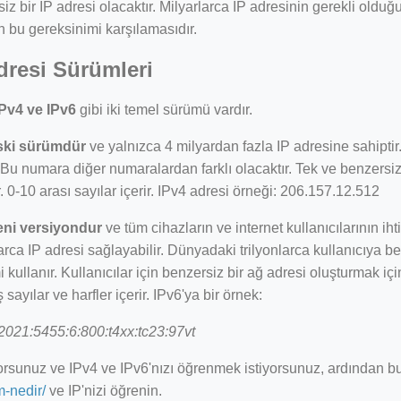
iz bir IP adresi olacaktır. Milyarlarca IP adresinin gerekli olduğ
n bu gereksinimi karşılamasıdır.
dresi Sürümleri
IPv4 ve IPv6
gibi iki temel sürümü vardır.
ski sürümdür
ve yalnızca 4 milyardan fazla IP adresine sahiptir. 
 Bu numara diğer numaralardan farklı olacaktır. Tek ve benzersiz b
r. 0-10 arası sayılar içerir. IPv4 adresi örneği: 206.157.12.512
eni versiyondur
ve tüm cihazların ve internet kullanıcılarının iht
larca IP adresi sağlayabilir. Dünyadaki trilyonlarca kullanıcıya b
 kullanır. Kullanıcılar için benzersiz bir ağ adresi oluşturmak için 1
 sayılar ve harfler içerir. IPv6'ya bir örnek:
2021:5455:6:800:t4xx:tc23:97vt
orsunuz ve IPv4 ve IPv6'nızı öğrenmek istiyorsunuz, ardından b
-nedir/
ve IP'nizi öğrenin.