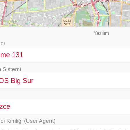
Yazılım
cı
ome 131
m Sistemi
OS Big Sur
izce
cı Kimliği (User Agent)