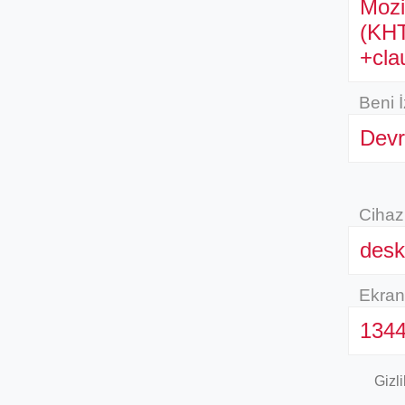
Mozi
(KHT
+cla
Beni 
Devr
Cihaz
desk
Ekran
1344
Gizl