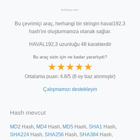
Bu çevrimiçi araç, herhangi bir stringin haval192,3
hash'ini oluşturmanıza olanak sağlar.
HAVAL192,3 uzunluğu 48 karakterdir
Bu araç sizin için ne kadar yararlıydı?
★
★
★
★
★
Ortalama puan: 4.8/5 (8 oy baz alınmıştır)
Çalışmamızı destekleyin
Hash mevcut
MD2
Hash,
MD4
Hash,
MD5
Hash,
SHA1
Hash,
SHA224
Hash,
SHA256
Hash,
SHA384
Hash,