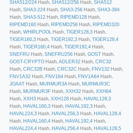
SHA512/224
Hash,
SHA512/256
Hash,
SHA512
Hash,
SHA3-224
Hash,
SHA3-256
Hash,
SHA3-384
Hash,
SHA3-512
Hash,
RIPEMD128
Hash,
ino-crew-neck-navy-blue/
RIPEMD160
Hash,
RIPEMD256
Hash,
RIPEMD320
il.php
Hash,
WHIRLPOOL
Hash,
TIGER128,3
Hash,
TIGER160,3
Hash,
TIGER192,3
Hash,
TIGER128,4
etail.php?c=1013&n=29306
Hash,
TIGER160,4
Hash,
TIGER192,4
Hash,
mage
SNEFRU
Hash,
SNEFRU256
Hash,
GOST
Hash,
GOST-CRYPTO
Hash,
ADLER32
Hash,
CRC32
Hash,
CRC32B
Hash,
CRC32C
Hash,
FNV132
Hash,
.app/feed-calculator
FNV1A32
Hash,
FNV164
Hash,
FNV1A64
Hash,
JOAAT
Hash,
MURMUR3A
Hash,
MURMUR3C
Hash,
MURMUR3F
Hash,
XXH32
Hash,
XXH64
tion/co-work?lat=37.49813&lng=127.0284&zoom=16
Hash,
XXH3
Hash,
XXH128
Hash,
HAVAL128,3
ycling-shredder-plant-equipment/scrap-shredder-fabrication
Hash,
HAVAL160,3
Hash,
HAVAL192,3
Hash,
HAVAL224,3
Hash,
HAVAL256,3
Hash,
HAVAL128,4
Hash,
HAVAL160,4
Hash,
HAVAL192,4
Hash,
HAVAL224,4
Hash,
HAVAL256,4
Hash,
HAVAL128,5