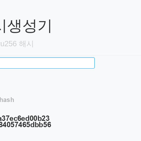
 해시생성기
u256 해시