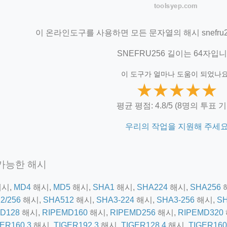
이 온라인도구를 사용하면 모든 문자열의 해시 snefru
SNEFRU256 길이는 64자입니
이 도구가 얼마나 도움이 되었나요
★
★
★
★
★
평균 평점: 4.8/5 (8명의 투표 
우리의 작업을 지원해 주세
가능한 해시
시,
MD4
해시,
MD5
해시,
SHA1
해시,
SHA224
해시,
SHA256
2/256
해시,
SHA512
해시,
SHA3-224
해시,
SHA3-256
해시,
SH
D128
해시,
RIPEMD160
해시,
RIPEMD256
해시,
RIPEMD320
ER160,3
해시,
TIGER192,3
해시,
TIGER128,4
해시,
TIGER160