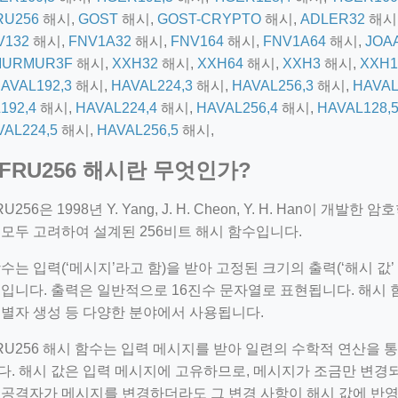
RU256
해시,
GOST
해시,
GOST-CRYPTO
해시,
ADLER32
해시
V132
해시,
FNV1A32
해시,
FNV164
해시,
FNV1A64
해시,
JOA
MURMUR3F
해시,
XXH32
해시,
XXH64
해시,
XXH3
해시,
XXH1
AVAL192,3
해시,
HAVAL224,3
해시,
HAVAL256,3
해시,
HAVAL
192,4
해시,
HAVAL224,4
해시,
HAVAL256,4
해시,
HAVAL128,
VAL224,5
해시,
HAVAL256,5
해시,
EFRU256 해시란 무엇인가?
U256은 1998년 Y. Yang, J. H. Cheon, Y. H. Han이 
모두 고려하여 설계된 256비트 해시 함수입니다.
=127.0284&zoom=16
수는 입력(‘메시지’라고 함)을 받아 고정된 크기의 출력(‘해시 값
/scrap-shredder-fabrication
입니다. 출력은 일반적으로 16진수 문자열로 표현됩니다. 해시 
식별자 생성 등 다양한 분야에서 사용됩니다.
RU256 해시 함수는 입력 메시지를 받아 일련의 수학적 연산을 통
다. 해시 값은 입력 메시지에 고유하므로, 메시지가 조금만 변경
 공격자가 메시지를 변경하더라도 그 변경 사항이 해시 값에 반