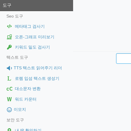
도구
Seo 도구
메타태그 검사기
오픈-그래프 미리보기
키워드 밀도 검사기
텍스트 도구
TTS 텍스트 읽어주기 리더
로렘 입섬 텍스트 생성기
cC
대소문자 변환
워드 카운터
이모지
보안 도구
내 IP 확인하기