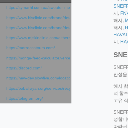
SNEF
https://symarhl.com.ua/sweater-merino-crew-neck-navy-blue/
시,
FN
https://www.blsclinic.com/brand/detail.php
해시,
해시,
H
https://www.blsclinic.com/brand/detail.php?c=1013&n=29306
HAVAL
https://www.mjskinclinic.com/aithermage
시,
HA
https://morroccotours.com/
SN
https://monge-feed-calculator.vercel.app/feed-calculator
SNEFR
https://discord.com/
안성을 
https://new-dev.slowfive.com/location/co-work?lat=37.49813&lng
해시 함
https://babalrayan.org/services/recycling-shredder-plant-equipment
적 함수
https://telegram.org/
고유 
SNEF
성합니
따라서