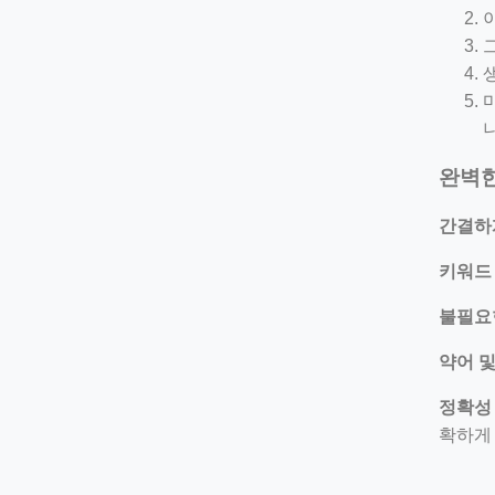
완벽한
간결하
키워드 
불필요
약어 및
정확성
확하게