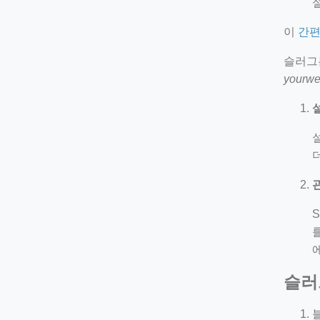
이
간편
슬러그는
yourwe
슬러