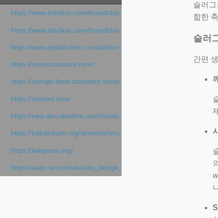
슬러그는
https://www.blsclinic.com/brand/detail.php
합한 
https://www.blsclinic.com/brand/detail.php?c=1013&n=29306
슬러그
https://www.mjskinclinic.com/aithermage
간편 
https://morroccotours.com/
https://monge-feed-calculator.vercel.app/feed-calculator
https://discord.com/
https://new-dev.slowfive.com/location/co-work?lat=37.49813&lng
https://babalrayan.org/services/recycling-shredder-plant-equipment
https://telegram.org/
https://auto.ria.com/uk/auto_dodge_hornet_40045560.html
w