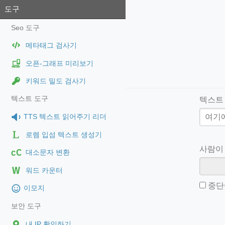
도구
Seo 도구
메타태그 검사기
오픈-그래프 미리보기
키워드 밀도 검사기
텍스트 도구
텍스트
TTS 텍스트 읽어주기 리더
로렘 입섬 텍스트 생성기
사람이 
cC
대소문자 변환
워드 카운터
중단
이모지
보안 도구
내 IP 확인하기