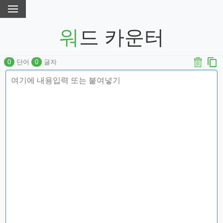
워드 카운터
0
단어
0
글자