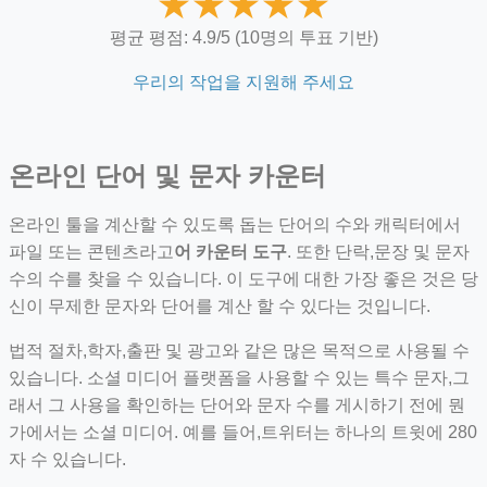
★
★
★
★
★
평균 평점: 4.9/5 (10명의 투표 기반)
ino-crew-neck-navy-blue/
우리의 작업을 지원해 주세요
il.php
etail.php?c=1013&n=29306
온라인 단어 및 문자 카운터
mage
온라인 툴을 계산할 수 있도록 돕는 단어의 수와 캐릭터에서
파일 또는 콘텐츠라고
어 카운터 도구
. 또한 단락,문장 및 문자
.app/feed-calculator
수의 수를 찾을 수 있습니다. 이 도구에 대한 가장 좋은 것은 당
신이 무제한 문자와 단어를 계산 할 수 있다는 것입니다.
tion/co-work?lat=37.49813&lng=127.0284&zoom=16
법적 절차,학자,출판 및 광고와 같은 많은 목적으로 사용될 수
ycling-shredder-plant-equipment/scrap-shredder-fabrication
있습니다. 소셜 미디어 플랫폼을 사용할 수 있는 특수 문자,그
래서 그 사용을 확인하는 단어와 문자 수를 게시하기 전에 뭔
가에서는 소셜 미디어. 예를 들어,트위터는 하나의 트윗에 280
자 수 있습니다.