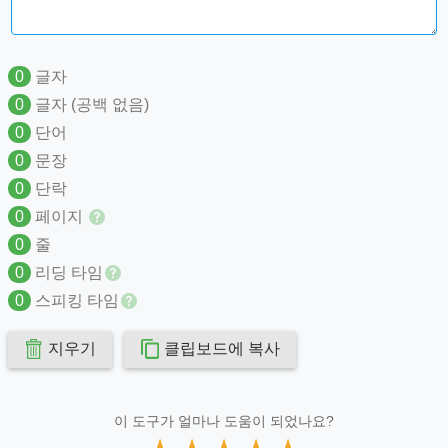
0
글자
0
글자 (공백 없음)
0
단어
0
문장
0
단락
0
페이지
0
줄
0
리딩 타임
0
스피킹 타임
지우기
클립보드에 복사
이 도구가 얼마나 도움이 되었나요?