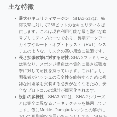
主な特徴
最大セキュリティマージン
：SHA3-512は、衝
突攻撃に対して256ビットのセキュリティを提
供します。これは現在利用可能な最も堅牢な暗
号プリミティブの一つであり、長期データアー
カイブやルート・オブ・トラスト（RoT）シス
テムのような、リスクの高い用途に最適です。
長さ拡張攻撃に対する耐性
: SHA-2ファミリーと
は異なり、スポンジ構造は本質的に長さ拡張攻
撃に対して耐性を持っています。これにより、
開発者がハッシュの安全性を維持するために複
雑な回避策を実装する必要がなくなるため、安
全なプロトコルの設計が簡素化されます。
設計の多様性
：SHA3-512は、SHA-2シリーズ
とは完全に異なるアーキテクチャを採用してい
ます。仮にMerkle–Damgårdハッシュの解析に
おいて画期的な進展があったとしても、SHA3-