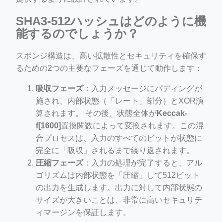
SHA3-512ハッシュはどのように機
能するのでしょうか？
スポンジ構造は、高い拡散性とセキュリティを確保す
るための2つの主要なフェーズを通じて動作します：
吸収フェーズ
：入力メッセージにパディングが
施され、内部状態（「レート」部分）とXOR演
算されます。 その後、状態全体が
Keccak-
f[1600]
置換関数によって変換されます。この混
合プロセスは、入力のすべてのビットが状態に
完全に「吸収」されるまで繰り返されます。
圧縮フェーズ
：入力の処理が完了すると、アル
ゴリズムは内部状態を「圧縮」して512ビット
の出力を生成します。出力に対して内部状態の
サイズが大きいことは、非常に高いセキュリテ
ィマージンを保証します。