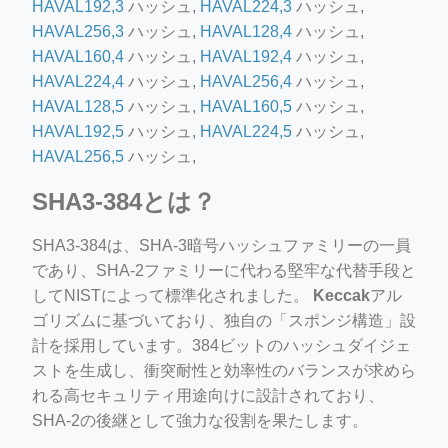
HAVAL192,3
ハッシュ,
HAVAL224,3
ハッシュ,
HAVAL256,3
ハッシュ,
HAVAL128,4
ハッシュ,
HAVAL160,4
ハッシュ,
HAVAL192,4
ハッシュ,
HAVAL224,4
ハッシュ,
HAVAL256,4
ハッシュ,
HAVAL128,5
ハッシュ,
HAVAL160,5
ハッシュ,
HAVAL192,5
ハッシュ,
HAVAL224,5
ハッシュ,
HAVAL256,5
ハッシュ,
SHA3-384とは？
SHA3-384は、SHA-3暗号ハッシュファミリーの一員
であり、SHA-2ファミリーに代わる堅牢な代替手段と
してNISTによって標準化されました。
Keccak
アル
ゴリズムに基づいており、独自の「スポンジ構造」設
計を採用しています。384ビットのハッシュダイジェ
ストを生成し、衝突耐性と効率性のバランスが求めら
れる高セキュリティ用途向けに設計されており、
SHA-2の後継として強力な役割を果たします。