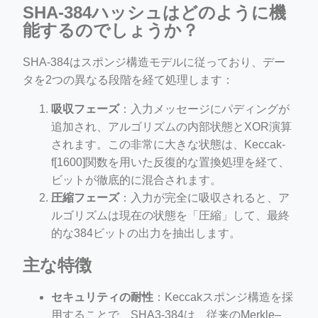
SHA-384ハッシュはどのように機
能するのでしょうか？
SHA-384はスポンジ構造モデルに従っており、デー
タを2つの異なる段階を経て処理します：
吸収フェーズ
：入力メッセージにパディングが
追加され、アルゴリズムの内部状態とXOR演算
されます。この非常に大きな状態は、Keccak-
f[1600]関数を用いた反復的な置換処理を経て、
ビットが徹底的に混合されます。
圧縮フェーズ
：入力が完全に吸収されると、ア
ルゴリズムは現在の状態を「圧縮」して、最終
的な384ビットの出力を抽出します。
主な特徴
セキュリティの耐性
：Keccakスポンジ構造を採
用することで、SHA3-384は、従来のMerkle–