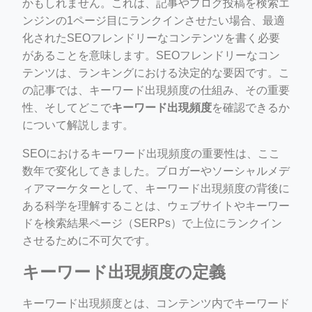
かもしれません。これは、記事やブログ投稿を検索エ
ンジンの1ページ目にランクインさせたい場合、最適
化されたSEOフレンドリーなコンテンツを書く必要
があることを意味します。SEOフレンドリーなコン
テンツは、ランキングにおける決定的な要因です。こ
の記事では、キーワード出現頻度の仕組み、その重要
性、そしてどこで
キーワード出現頻度
を確認できるか
について解説します。
ino-crew-neck-navy-blue/
SEOにおけるキーワード出現頻度の重要性は、ここ
il.php
数年で変化してきました。ブロガーやソーシャルメデ
ィアマーケターとして、キーワード出現頻度の背後に
etail.php?c=1013&n=29306
ある科学を理解することは、ウェブサイトやキーワー
mage
ドを検索結果ページ（SERPs）で上位にランクイン
させるために不可欠です。
.app/feed-calculator
キーワード出現頻度の定義
キーワード出現頻度とは、コンテンツ内でキーワード