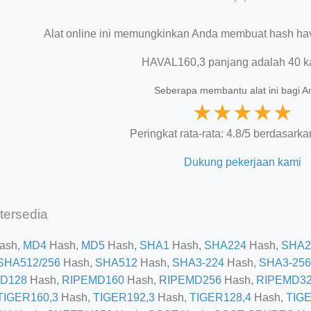
Alat online ini memungkinkan Anda membuat hash hava
HAVAL160,3 panjang adalah 40 ka
Seberapa membantu alat ini bagi 
★
★
★
★
★
Peringkat rata-rata: 4.8/5 berdasarka
Dukung pekerjaan kami
tersedia
ash,
MD4
Hash,
MD5
Hash,
SHA1
Hash,
SHA224
Hash,
SHA2
SHA512/256
Hash,
SHA512
Hash,
SHA3-224
Hash,
SHA3-256
D128
Hash,
RIPEMD160
Hash,
RIPEMD256
Hash,
RIPEMD3
TIGER160,3
Hash,
TIGER192,3
Hash,
TIGER128,4
Hash,
TIGE