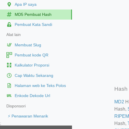
Apa IP saya
MD5 Pembuat Hash
Pembuat Kata Sandi
Alat lain
Membuat Slug
Pembuat kode QR
Kalkulator Proporsi
Cap Waktu Sekarang
Halaman web ke Teks Polos
Hash 
Enkode Dekode Url
MD2
H
Disponsori
Hash,
RIPEM
⚡ Penawaran Menarik
Hash,
;