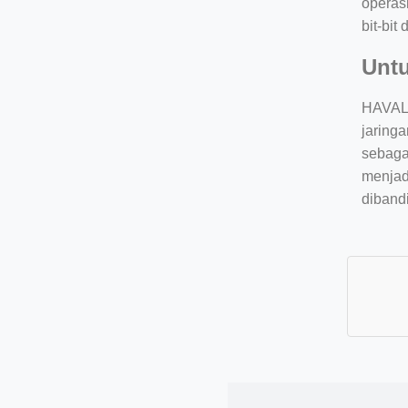
operas
bit-bi
Unt
HAVAL1
jaring
sebaga
menjad
diband