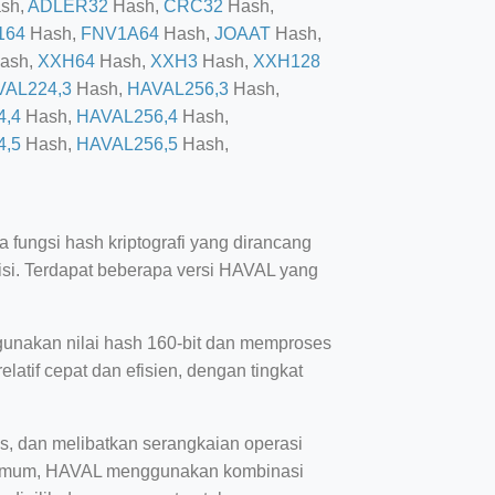
sh,
ADLER32
Hash,
CRC32
Hash,
164
Hash,
FNV1A64
Hash,
JOAAT
Hash,
ash,
XXH64
Hash,
XXH3
Hash,
XXH128
VAL224,3
Hash,
HAVAL256,3
Hash,
4,4
Hash,
HAVAL256,4
Hash,
4,5
Hash,
HAVAL256,5
Hash,
fungsi hash kriptografi yang dirancang
isi. Terdapat beberapa versi HAVAL yang
unakan nilai hash 160-bit dan memproses
elatif cepat dan efisien, dengan tingkat
, dan melibatkan serangkaian operasi
ra umum, HAVAL menggunakan kombinasi