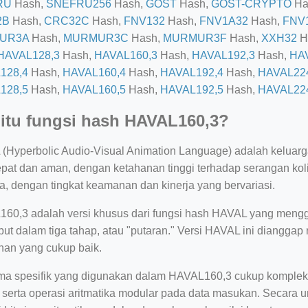
RU
Hash,
SNEFRU256
Hash,
GOST
Hash,
GOST-CRYPTO
Ha
2B
Hash,
CRC32C
Hash,
FNV132
Hash,
FNV1A32
Hash,
FNV
UR3A
Hash,
MURMUR3C
Hash,
MURMUR3F
Hash,
XXH32
H
HAVAL128,3
Hash,
HAVAL160,3
Hash,
HAVAL192,3
Hash,
HA
128,4
Hash,
HAVAL160,4
Hash,
HAVAL192,4
Hash,
HAVAL22
128,5
Hash,
HAVAL160,5
Hash,
HAVAL192,5
Hash,
HAVAL22
itu fungsi hash HAVAL160,3?
(Hyperbolic Audio-Visual Animation Language) adalah keluarga 
epat dan aman, dengan ketahanan tinggi terhadap serangan kol
a, dengan tingkat keamanan dan kinerja yang bervariasi.
60,3 adalah versi khusus dari fungsi hash HAVAL yang mengg
put dalam tiga tahap, atau "putaran." Versi HAVAL ini dianggap r
an yang cukup baik.
tma spesifik yang digunakan dalam HAVAL160,3 cukup kompleks
e serta operasi aritmatika modular pada data masukan. Seca