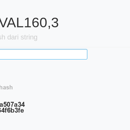
AVAL160,3
 dari string