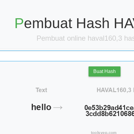
Pembuat Hash H
Pembuat online haval160,3 hash
Buat Hash