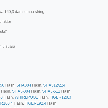
l160,3 dari semua string.
rakter
Anda?
n 8 suara
56
Hash,
SHA384
Hash,
SHA512/224
Hash,
SHA3-384
Hash,
SHA3-512
Hash,
20
Hash,
WHIRLPOOL
Hash,
TIGER128,3
R160,4
Hash,
TIGER192,4
Hash,