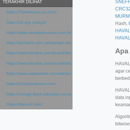
SNEF
TERAKHIR DILIHAT
CRC3
https://7brewmenu-us.com/
MURM
https://x5-erp.ru/erp2/
Hash,
HAVAL
https://www.nerdateocaroco.com.br/
HAVAL
https://symarhl.com.ua/sweater-merino-crew-neck-navy-blue/
Apa 
https://www.blsclinic.com/brand/detail.php
https://www.blsclinic.com/brand/detail.php?c=1013&n=29306
HAVAL 
agar c
https://www.mjskinclinic.com/aithermage
berbed
https://morroccotours.com/
HAVAL1
https://monge-feed-calculator.vercel.app/feed-calculator
data in
https://discord.com/
keaman
Algori
bitwis