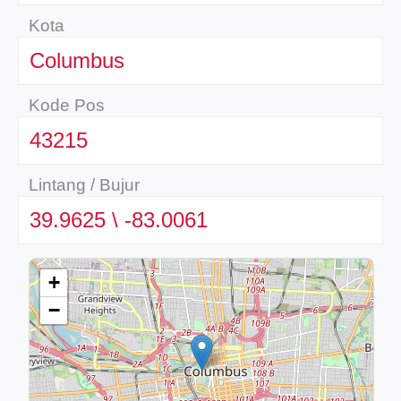
Kota
ber/detail/이신우
Columbus
성공사례-1
e/
Kode Pos
43215
Lintang / Bujur
39.9625 \ -83.0061
ino-crew-neck-navy-blue/
+
il.php
−
etail.php?c=1013&n=29306