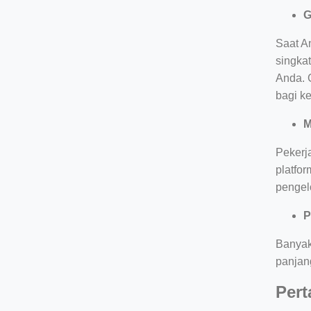
G
Saat A
singka
Anda. 
bagi k
M
Pekerj
platfor
pengel
P
Banyak
panjang
Pert