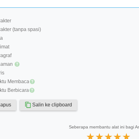
akter
akter (tanpa spasi)
a
imat
agraf
laman
is
ktu Membaca
tu Berbicara
apus
Salin ke clipboard
Seberapa membantu alat ini bagi 
★
★
★
★
★