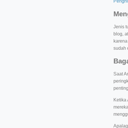
Penghi
Meng
Jenis 
blog, a
karena 
sudah d
Bag
Saat A
pering
pentin
Ketika 
mereka
menggu
Apalag