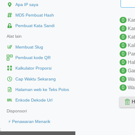
Apa IP saya
MD5 Pembuat Hash
0
Kar
Pembuat Kata Sandi
0
Kar
Alat lain
0
Kat
0
Kal
Membuat Slug
0
Par
Pembuat kode QR
0
Ha
Kalkulator Proporsi
0
Gar
0
Wa
Cap Waktu Sekarang
0
Wak
Halaman web ke Teks Polos
Enkode Dekode Url
H
Disponsori
⚡ Penawaran Menarik
;