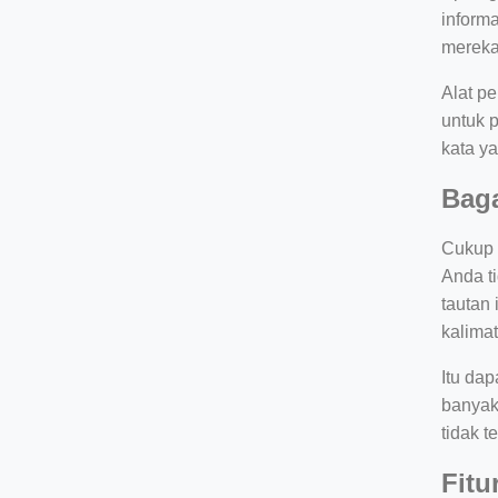
inform
mereka 
Alat p
untuk 
kata y
Bag
Cukup 
Anda t
tautan 
kalimat
Itu dap
banyak 
tidak t
Fitu