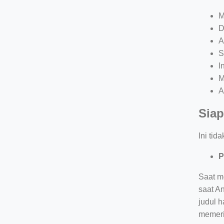
M
D
A
S
I
M
A
Siap
Ini tid
P
Saat me
saat An
judul 
memeri