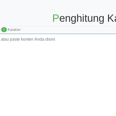
Penghitung K
a
0
Karakter