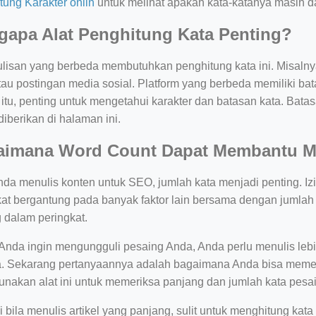
tung Karakter onlin
untuk melihat apakah kata-katanya masih da
apa Alat Penghitung Kata Penting?
tulisan yang berbeda membutuhkan penghitung kata ini. Misalny
tau postingan media sosial. Platform yang berbeda memiliki ba
itu, penting untuk mengetahui karakter dan batasan kata. Batas
iberikan di halaman ini.
aimana Word Count Dapat Membantu Me
nda menulis konten untuk SEO, jumlah kata menjadi penting. Iz
kat bergantung pada banyak faktor lain bersama dengan jumlah 
g dalam peringkat.
Anda ingin mengungguli pesaing Anda, Anda perlu menulis lebih
. Sekarang pertanyaannya adalah bagaimana Anda bisa memer
nakan alat ini untuk memeriksa panjang dan jumlah kata pesa
i bila menulis artikel yang panjang, sulit untuk menghitung ka