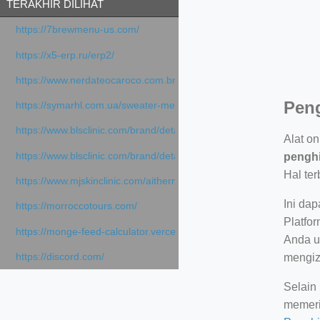
TERAKHIR DILIHAT
https://7brewmenu-us.com/
https://x5-erp.ru/erp2/
https://www.nerdateocaroco.com.br/
Peng
https://symarhl.com.ua/sweater-merino-crew-neck-navy-blue/
https://www.blsclinic.com/brand/detail.php
Alat o
https://www.blsclinic.com/brand/detail.php?c=1013&n=29306
penghi
Hal te
https://www.mjskinclinic.com/aithermage
Ini dap
https://morroccotours.com/
Platfo
https://monge-feed-calculator.vercel.app/feed-calculator
Anda u
https://discord.com/
mengiz
Selain
memeri