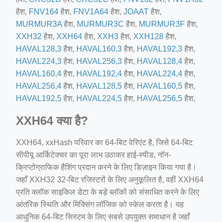
हैश,
FNV164
हैश,
FNV1A64
हैश,
JOAAT
हैश,
e/
MURMUR3A
हैश,
MURMUR3C
हैश,
MURMUR3F
हैश,
XXH32
हैश,
XXH64
हैश,
XXH3
हैश,
XXH128
हैश,
HAVAL128,3
हैश,
HAVAL160,3
हैश,
HAVAL192,3
हैश,
HAVAL224,3
हैश,
HAVAL256,3
हैश,
HAVAL128,4
हैश,
HAVAL160,4
हैश,
HAVAL192,4
हैश,
HAVAL224,4
हैश,
HAVAL256,4
हैश,
HAVAL128,5
हैश,
HAVAL160,5
हैश,
HAVAL192,5
हैश,
HAVAL224,5
हैश,
HAVAL256,5
हैश,
ino-crew-neck-navy-blue/
il.php
XXH64 क्या है?
etail.php?c=1013&n=29306
XXH64, xxHash परिवार का 64-बिट वेरिएंट है, जिसे 64-बिट
mage
सीपीयू आर्किटेक्चर का पूरा लाभ उठाकर हाई-स्पीड, नॉन-
क्रिप्टोग्राफिक हैशिंग प्रदान करने के लिए डिज़ाइन किया गया है।
जहाँ XXH32 32-बिट रजिस्टरों के लिए अनुकूलित है, वहीं XXH64
प्रति क्लॉक साइकिल डेटा के बड़े ब्लॉकों को संसाधित करने के लिए
आंतरिक स्थिति और मिक्सिंग लॉजिक को स्केल करता है। यह
आधुनिक 64-बिट सिस्टम के लिए सबसे उपयुक्त समाधान है जहाँ