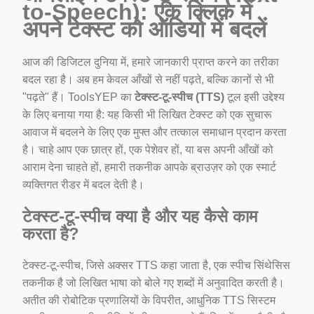
to-Speech): एक क्लिक में
ino-crew-neck-navy-blue/
अपने टेक्स्ट को ऑडियो में बदलें
il.php
आज की डिजिटल दुनिया में, हमारे जानकारी प्राप्त करने का तरीका
etail.php?c=1013&n=29306
बदल रहा है। अब हम केवल आँखों से नहीं पढ़ते, बल्कि कानों से भी
mage
"पढ़ते" हैं। ToolsYEP का
टेक्स्ट-टू-स्पीच (TTS)
टूल इसी उद्देश्य
के लिए बनाया गया है: यह किसी भी लिखित टेक्स्ट को एक सुचारू
आवाज में बदलने के लिए एक मुफ्त और तत्काल समाधान प्रदान करता
.app/feed-calculator
है। चाहे आप एक छात्र हों, एक पेशेवर हों, या बस अपनी आँखों को
आराम देना चाहते हों, हमारी तकनीक आपके ब्राउज़र को एक स्मार्ट
व्यक्तिगत रीडर में बदल देती है।
tion/co-work?lat=37.49813&lng=127.0284&zoom=16
टेक्स्ट-टू-स्पीच क्या है और यह कैसे काम
ycling-shredder-plant-equipment/scrap-shredder-fabrication
करता है?
टेक्स्ट-टू-स्पीच, जिसे अक्सर TTS कहा जाता है, एक स्पीच सिंथेसिस
तकनीक है जो लिखित भाषा को बोले गए शब्दों में अनुवादित करती है।
अतीत की रोबोटिक प्रणालियों के विपरीत, आधुनिक TTS सिस्टम