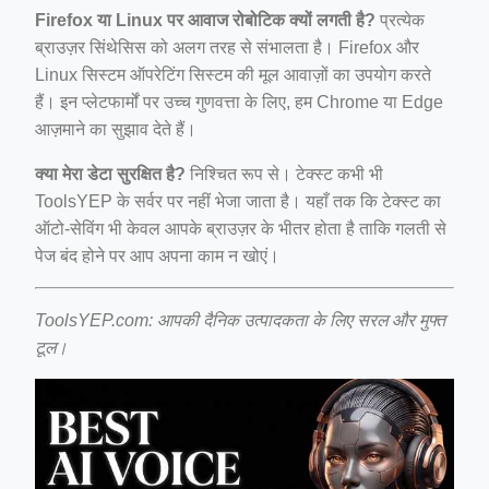
Firefox या Linux पर आवाज रोबोटिक क्यों लगती है?
प्रत्येक
ब्राउज़र सिंथेसिस को अलग तरह से संभालता है। Firefox और
Linux सिस्टम ऑपरेटिंग सिस्टम की मूल आवाज़ों का उपयोग करते
हैं। इन प्लेटफार्मों पर उच्च गुणवत्ता के लिए, हम Chrome या Edge
आज़माने का सुझाव देते हैं।
क्या मेरा डेटा सुरक्षित है?
निश्चित रूप से। टेक्स्ट कभी भी
ToolsYEP के सर्वर पर नहीं भेजा जाता है। यहाँ तक कि टेक्स्ट का
ऑटो-सेविंग भी केवल आपके ब्राउज़र के भीतर होता है ताकि गलती से
पेज बंद होने पर आप अपना काम न खोएं।
ToolsYEP.com: आपकी दैनिक उत्पादकता के लिए सरल और मुफ्त
टूल।