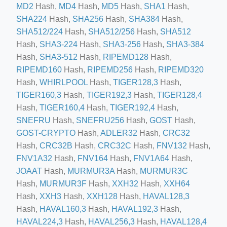
MD2
Hash,
MD4
Hash,
MD5
Hash,
SHA1
Hash,
SHA224
Hash,
SHA256
Hash,
SHA384
Hash,
SHA512/224
Hash,
SHA512/256
Hash,
SHA512
ino-crew-neck-navy-blue/
Hash,
SHA3-224
Hash,
SHA3-256
Hash,
SHA3-384
Hash,
SHA3-512
Hash,
RIPEMD128
Hash,
il.php
RIPEMD160
Hash,
RIPEMD256
Hash,
RIPEMD320
etail.php?c=1013&n=29306
Hash,
WHIRLPOOL
Hash,
TIGER128,3
Hash,
mage
TIGER160,3
Hash,
TIGER192,3
Hash,
TIGER128,4
Hash,
TIGER160,4
Hash,
TIGER192,4
Hash,
SNEFRU
Hash,
SNEFRU256
Hash,
GOST
Hash,
.app/feed-calculator
GOST-CRYPTO
Hash,
ADLER32
Hash,
CRC32
Hash,
CRC32B
Hash,
CRC32C
Hash,
FNV132
Hash,
FNV1A32
Hash,
FNV164
Hash,
FNV1A64
Hash,
tion/co-work?lat=37.49813&lng=127.0284&zoom=16
JOAAT
Hash,
MURMUR3A
Hash,
MURMUR3C
ycling-shredder-plant-equipment/scrap-shredder-fabrication
Hash,
MURMUR3F
Hash,
XXH32
Hash,
XXH64
Hash,
XXH3
Hash,
XXH128
Hash,
HAVAL128,3
Hash,
HAVAL160,3
Hash,
HAVAL192,3
Hash,
HAVAL224,3
Hash,
HAVAL256,3
Hash,
HAVAL128,4