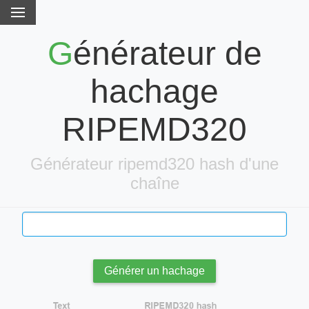
Générateur de
hachage
RIPEMD320
Générateur ripemd320 hash d'une
chaîne
Générer un hachage