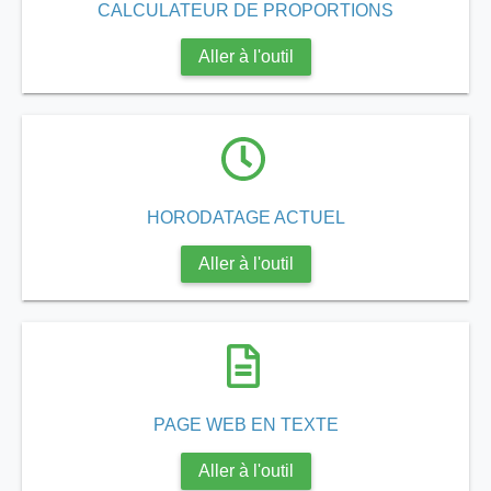
CALCULATEUR DE PROPORTIONS
Aller à l'outil
ino-crew-neck-navy-blue/
HORODATAGE ACTUEL
il.php
Aller à l'outil
etail.php?c=1013&n=29306
mage
.app/feed-calculator
PAGE WEB EN TEXTE
Aller à l'outil