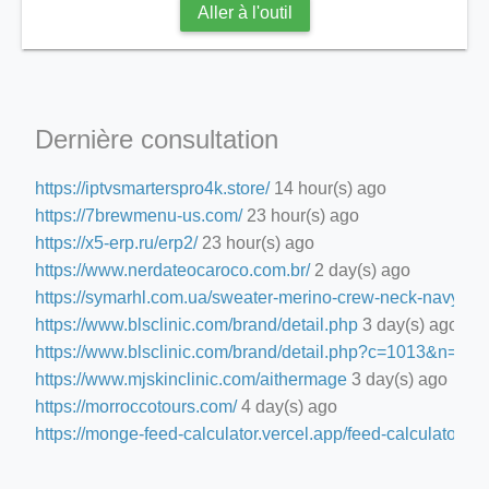
Aller à l'outil
Dernière consultation
https://iptvsmarterspro4k.store/
14 hour(s) ago
https://7brewmenu-us.com/
23 hour(s) ago
https://x5-erp.ru/erp2/
23 hour(s) ago
https://www.nerdateocaroco.com.br/
2 day(s) ago
https://symarhl.com.ua/sweater-merino-crew-neck-navy-blu
https://www.blsclinic.com/brand/detail.php
3 day(s) ago
https://www.blsclinic.com/brand/detail.php?c=1013&n=29
https://www.mjskinclinic.com/aithermage
3 day(s) ago
https://morroccotours.com/
4 day(s) ago
https://monge-feed-calculator.vercel.app/feed-calculator
4 d