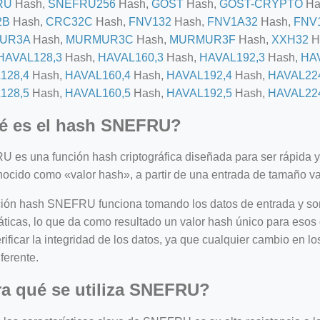
RU
Hash,
SNEFRU256
Hash,
GOST
Hash,
GOST-CRYPTO
Ha
2B
Hash,
CRC32C
Hash,
FNV132
Hash,
FNV1A32
Hash,
FNV
UR3A
Hash,
MURMUR3C
Hash,
MURMUR3F
Hash,
XXH32
H
HAVAL128,3
Hash,
HAVAL160,3
Hash,
HAVAL192,3
Hash,
HA
128,4
Hash,
HAVAL160,4
Hash,
HAVAL192,4
Hash,
HAVAL22
128,5
Hash,
HAVAL160,5
Hash,
HAVAL192,5
Hash,
HAVAL22
é es el hash SNEFRU?
 es una función hash criptográfica diseñada para ser rápida 
onocido como «valor hash», a partir de una entrada de tamaño v
ción hash SNEFRU funciona tomando los datos de entrada y so
icas, lo que da como resultado un valor hash único para esos d
rificar la integridad de los datos, ya que cualquier cambio en lo
ferente.
=127.0284&zoom=16
a qué se utiliza SNEFRU?
/scrap-shredder-fabrication