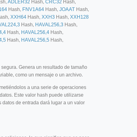
sh,
ADLER32
Hash,
CRC32
Hash,
164
Hash,
FNV1A64
Hash,
JOAAT
Hash,
ash,
XXH64
Hash,
XXH3
Hash,
XXH128
VAL224,3
Hash,
HAVAL256,3
Hash,
4,4
Hash,
HAVAL256,4
Hash,
4,5
Hash,
HAVAL256,5
Hash,
y segura. Genera un resultado de tamaño
ariable, como un mensaje o un archivo.
metiéndolos a una serie de operaciones
atos. Este valor hash puede utilizarse
s datos de entrada dará lugar a un valor