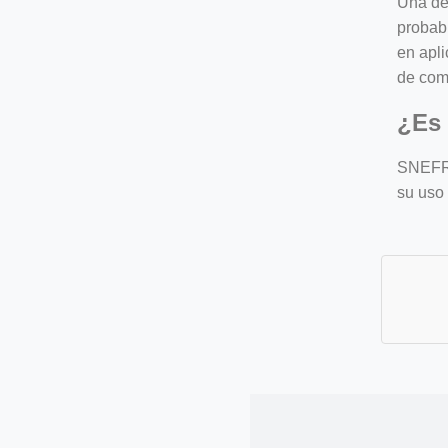
Una de 
probab
en apli
de com
¿Es
SNEFRU
su uso