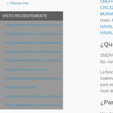
SNEF
⚡ Ofertas Hot
CRC3
;
MURM
VISTO RECIENTEMENTE
Hash,
https://www.nerdateocaroco.com.br/
HAVAL
HAVAL
https://symarhl.com.ua/sweater-merino-crew-neck-navy-blue/
¿Qu
https://www.blsclinic.com/brand/detail.php
https://www.blsclinic.com/brand/detail.php?c=1013&n=29306
SNEFRU
https://www.mjskinclinic.com/aithermage
fijo, c
https://morroccotours.com/
La fun
matemát
https://monge-feed-calculator.vercel.app/feed-calculator
para ve
https://discord.com/
hash di
https://new-dev.slowfive.com/location/co-work?lat=37.49813&lng
¿Par
https://babalrayan.org/services/recycling-shredder-plant-equipment