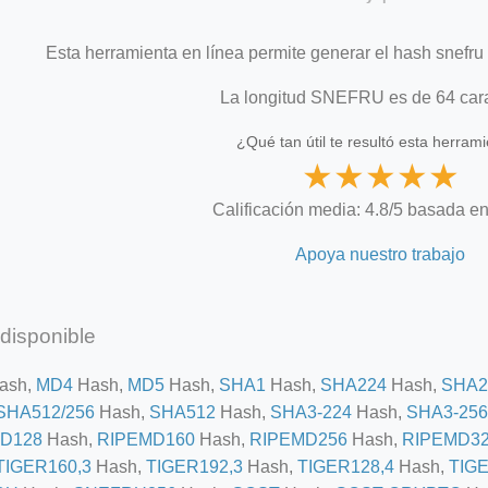
Esta herramienta en línea permite generar el hash snefru
La longitud SNEFRU es de 64 car
¿Qué tan útil te resultó esta herram
★
★
★
★
★
Calificación media: 4.8/5 basada en
Apoya nuestro trabajo
disponible
ash,
MD4
Hash,
MD5
Hash,
SHA1
Hash,
SHA224
Hash,
SHA2
SHA512/256
Hash,
SHA512
Hash,
SHA3-224
Hash,
SHA3-256
D128
Hash,
RIPEMD160
Hash,
RIPEMD256
Hash,
RIPEMD3
TIGER160,3
Hash,
TIGER192,3
Hash,
TIGER128,4
Hash,
TIGE