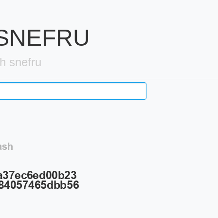
h SNEFRU
h snefru