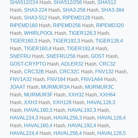
SHA512/224
Hash,
SHA512/256
Hash,
SHA512
Hash,
SHA3-224
Hash,
SHA3-256
Hash,
SHA3-384
Hash,
SHA3-512
Hash,
RIPEMD128
Hash,
RIPEMD160
Hash,
RIPEMD256
Hash,
RIPEMD320
Hash,
WHIRLPOOL
Hash,
TIGER128,3
Hash,
TIGER160,3
Hash,
TIGER192,3
Hash,
TIGER128,4
ino-crew-neck-navy-blue/
Hash,
TIGER160,4
Hash,
TIGER192,4
Hash,
il.php
SNEFRU
Hash,
SNEFRU256
Hash,
GOST
Hash,
etail.php?c=1013&n=29306
GOST-CRYPTO
Hash,
ADLER32
Hash,
CRC32
Hash,
CRC32B
Hash,
CRC32C
Hash,
FNV132
Hash,
mage
FNV1A32
Hash,
FNV164
Hash,
FNV1A64
Hash,
JOAAT
Hash,
MURMUR3A
Hash,
MURMUR3C
Hash,
MURMUR3F
Hash,
XXH32
Hash,
XXH64
.app/feed-calculator
Hash,
XXH3
Hash,
XXH128
Hash,
HAVAL128,3
Hash,
HAVAL160,3
Hash,
HAVAL192,3
Hash,
HAVAL224,3
Hash,
HAVAL256,3
Hash,
HAVAL128,4
tion/co-work?lat=37.49813&lng=127.0284&zoom=16
Hash,
HAVAL160,4
Hash,
HAVAL192,4
Hash,
ycling-shredder-plant-equipment/scrap-shredder-fabrication
HAVAL224,4
Hash,
HAVAL256,4
Hash,
HAVAL128,5