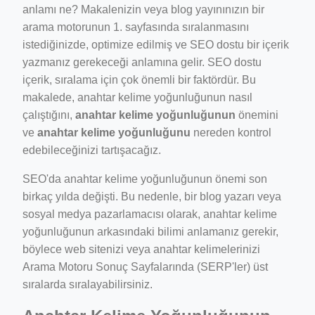
anlamı ne? Makalenizin veya blog yayınınızın bir
arama motorunun 1. sayfasında sıralanmasını
istediğinizde, optimize edilmiş ve SEO dostu bir içerik
yazmanız gerekeceği anlamına gelir. SEO dostu
içerik, sıralama için çok önemli bir faktördür. Bu
makalede, anahtar kelime yoğunluğunun nasıl
çalıştığını,
anahtar kelime yoğunluğunun
önemini
ve
anahtar kelime yoğunluğunu
nereden kontrol
ino-crew-neck-navy-blue/
edebileceğinizi tartışacağız.
il.php
SEO'da anahtar kelime yoğunluğunun önemi son
etail.php?c=1013&n=29306
birkaç yılda değişti. Bu nedenle, bir blog yazarı veya
sosyal medya pazarlamacısı olarak, anahtar kelime
mage
yoğunluğunun arkasındaki bilimi anlamanız gerekir,
böylece web sitenizi veya anahtar kelimelerinizi
.app/feed-calculator
Arama Motoru Sonuç Sayfalarında (SERP'ler) üst
sıralarda sıralayabilirsiniz.