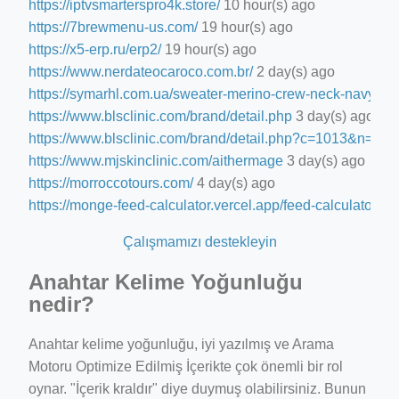
https://iptvsmarterspro4k.store/
10 hour(s) ago
https://7brewmenu-us.com/
19 hour(s) ago
https://x5-erp.ru/erp2/
19 hour(s) ago
https://www.nerdateocaroco.com.br/
2 day(s) ago
https://symarhl.com.ua/sweater-merino-crew-neck-navy-blu
https://www.blsclinic.com/brand/detail.php
3 day(s) ago
https://www.blsclinic.com/brand/detail.php?c=1013&n=29
https://www.mjskinclinic.com/aithermage
3 day(s) ago
https://morroccotours.com/
4 day(s) ago
https://monge-feed-calculator.vercel.app/feed-calculator
4 d
Çalışmamızı destekleyin
Anahtar Kelime Yoğunluğu
nedir?
Anahtar kelime yoğunluğu, iyi yazılmış ve Arama
Motoru Optimize Edilmiş İçerikte çok önemli bir rol
oynar. "İçerik kraldır" diye duymuş olabilirsiniz. Bunun