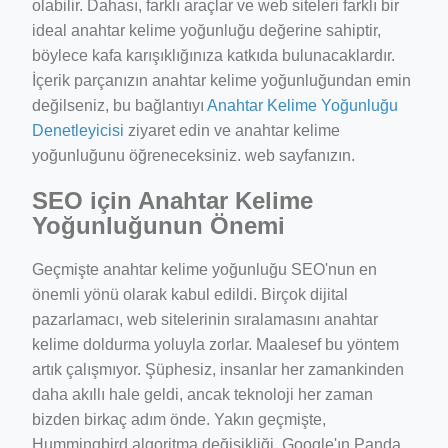
olabilir. Dahası, farklı araçlar ve web siteleri farklı bir
ideal anahtar kelime yoğunluğu değerine sahiptir,
böylece kafa karışıklığınıza katkıda bulunacaklardır.
İçerik parçanızın anahtar kelime yoğunluğundan emin
değilseniz, bu bağlantıyı
Anahtar Kelime Yoğunluğu
Denetleyicisi
ziyaret edin ve anahtar kelime
yoğunluğunu öğreneceksiniz. web sayfanızın.
SEO için Anahtar Kelime
Yoğunluğunun Önemi
Geçmişte anahtar kelime yoğunluğu SEO'nun en
önemli yönü olarak kabul edildi. Birçok dijital
pazarlamacı, web sitelerinin sıralamasını anahtar
kelime doldurma yoluyla zorlar. Maalesef bu yöntem
artık çalışmıyor. Şüphesiz, insanlar her zamankinden
daha akıllı hale geldi, ancak teknoloji her zaman
bizden birkaç adım önde. Yakın geçmişte,
Hummingbird algoritma değişikliği, Google'ın Panda