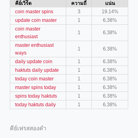
คีย์เวิร์ิด
ความถี่
แน่น
coin master spins
3
19.14%
update coin master
1
6.38%
coin master
1
6.38%
enthusiast
master enthusiast
1
6.38%
ways
daily update coin
1
6.38%
ino-crew-neck-navy-blue/
haktuts daily update
1
6.38%
il.php
today coin master
1
6.38%
master spins today
1
6.38%
etail.php?c=1013&n=29306
spins today haktuts
1
6.38%
mage
today haktuts daily
1
6.38%
.app/feed-calculator
คีย์เฟรสสองคำ