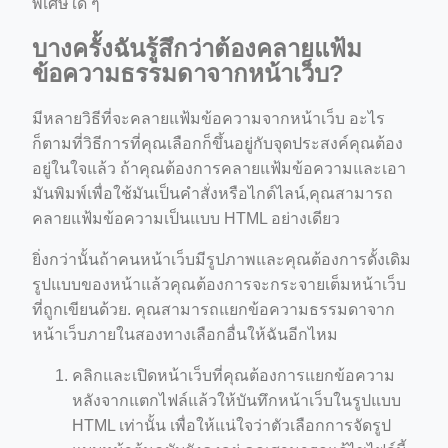
พิเศษใด ๆ
บางครั้งฉันรู้สึกว่าต้องคลายแฟ้ม
ข้อความธรรมดาจากหน้าเว็บ?
มีหลายวิธีที่จะคลายแฟ้มข้อความจากหน้าเว็บ อะไร
ก็ตามที่วิธีการที่คุณเลือกก็ขึ้นอยู่กับจุดประสงค์คุณต้อง
ino-crew-neck-navy-blue/
อยู่ในใจแล้ว ถ้าคุณต้องการคลายแฟ้มข้อความและเอา
il.php
มันพิมพ์เพื่อใช้มันเป็นคำสั่งหรือไกด์ไลน์,คุณสามารถ
etail.php?c=1013&n=29306
คลายแฟ้มข้อความเป็นแบบ HTML อย่างเดียว
mage
ยิ่งกว่านั้นถ้าคนหน้าเว็บมีรูปภาพและคุณต้องการดั้งเดิม
รูปแบบของหน้าแล้วคุณต้องการจะกระจายเต็มหน้าเว็บ
ที่ถูกเขียนด้วย. คุณสามารถแยกข้อความธรรมดาจาก
.app/feed-calculator
หน้าเว็บภายในสองทางเลือกอื่นให้ฉันอีกไหม
คลิกและเปิดหน้าเว็บที่คุณต้องการแยกข้อความ
tion/co-work?lat=37.49813&lng=127.0284&zoom=16
หลังจากแตกไฟล์แล้วให้บันทึกหน้าเว็บในรูปแบบ
HTML เท่านั้น เพื่อให้แน่ใจว่าตัวเลือกการจัดรูป