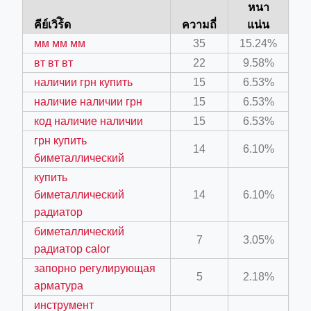
หนา
คีย์เวิร์ิด
ความถี่
แน่น
мм мм мм
35
15.24%
ino-crew-neck-navy-blue/
вт вт вт
22
9.58%
il.php
наличии грн купить
15
6.53%
etail.php?c=1013&n=29306
наличие наличии грн
15
6.53%
код наличие наличии
15
6.53%
mage
грн купить
14
6.10%
биметаллический
.app/feed-calculator
купить
биметаллический
14
6.10%
радиатор
tion/co-work?lat=37.49813&lng=127.0284&zoom=16
биметаллический
7
3.05%
ycling-shredder-plant-equipment/scrap-shredder-fabrication
радиатор calor
запорно регулирующая
5
2.18%
арматура
инструмент