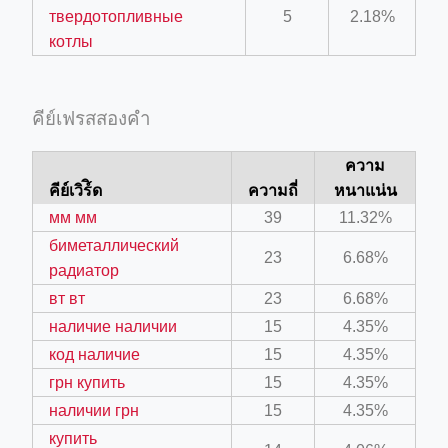
твердотопливные
5
2.18%
котлы
คีย์เฟรสสองคำ
ความ
คีย์เวิร์ิด
ความถี่
หนาแน่น
мм мм
39
11.32%
биметаллический
23
6.68%
радиатор
вт вт
23
6.68%
наличие наличии
15
4.35%
код наличие
15
4.35%
грн купить
15
4.35%
наличии грн
15
4.35%
купить