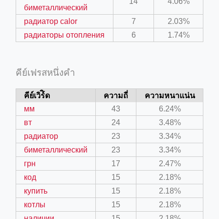
14
4.06%
биметаллический
радиатор calor
7
2.03%
радиаторы отопления
6
1.74%
คีย์เฟรสหนึ่งคำ
คีย์เวิร์ิด
ความถี่
ความหนาแน่น
мм
43
6.24%
вт
24
3.48%
радиатор
23
3.34%
биметаллический
23
3.34%
грн
17
2.47%
код
15
2.18%
купить
15
2.18%
котлы
15
2.18%
наличии
15
2.18%