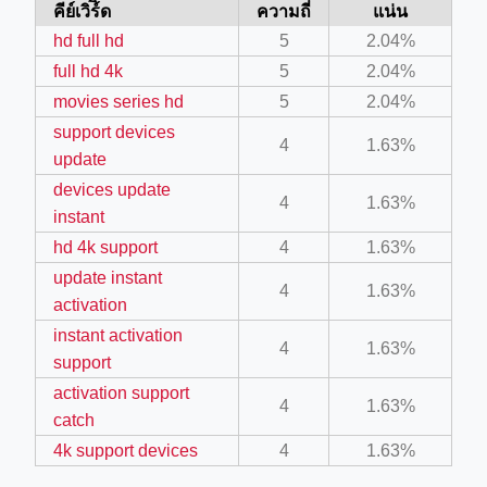
คีย์เวิร์ิด
ความถี่
แน่น
hd full hd
5
2.04%
full hd 4k
5
2.04%
movies series hd
5
2.04%
support devices
4
1.63%
update
devices update
4
1.63%
instant
ino-crew-neck-navy-blue/
hd 4k support
4
1.63%
il.php
update instant
4
1.63%
activation
etail.php?c=1013&n=29306
instant activation
4
1.63%
mage
support
activation support
4
1.63%
catch
.app/feed-calculator
4k support devices
4
1.63%