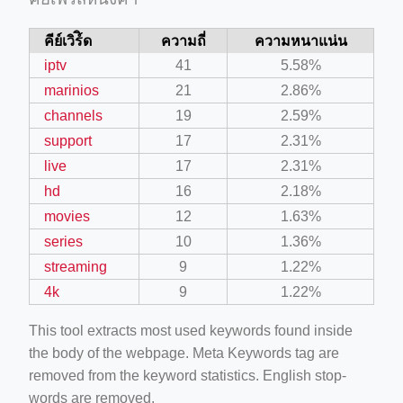
คีย์เวิร์ิด
ความถี่
ความหนาแน่น
iptv
41
5.58%
marinios
21
2.86%
channels
19
2.59%
support
17
2.31%
live
17
2.31%
hd
16
2.18%
movies
12
1.63%
series
10
1.36%
streaming
9
1.22%
4k
9
1.22%
This tool extracts most used keywords found inside
the body of the webpage. Meta Keywords tag are
removed from the keyword statistics. English stop-
words are removed.