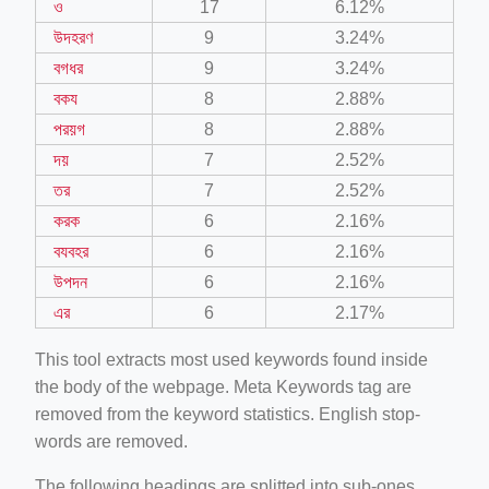
ও
17
6.12%
উদহরণ
9
3.24%
বগধর
9
3.24%
বকয
8
2.88%
পরয়গ
8
2.88%
দয়
7
2.52%
তর
7
2.52%
করক
6
2.16%
বযবহর
6
2.16%
উপদন
6
2.16%
এর
6
2.17%
This tool extracts most used keywords found inside
the body of the webpage. Meta Keywords tag are
removed from the keyword statistics. English stop-
words are removed.
The following headings are splitted into sub-ones