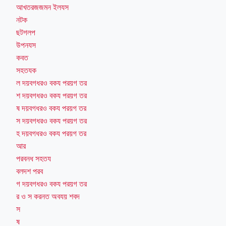
আখতরজজমন ইলযস
নটক
ছটগলপ
উপনযস
কবত
সহতযক
ল দয়বগধরও বকয পরয়গ তর
শ দয়বগধরও বকয পরয়গ তর
ষ দয়বগধরও বকয পরয়গ তর
স দয়বগধরও বকয পরয়গ তর
হ দয়বগধরও বকয পরয়গ তর
আর
পরবনধ সহতয
বলদশ পরব
গ দয়বগধরও বকয পরয়গ তর
র ও স করনত অবযয় শবদ
স
ষ