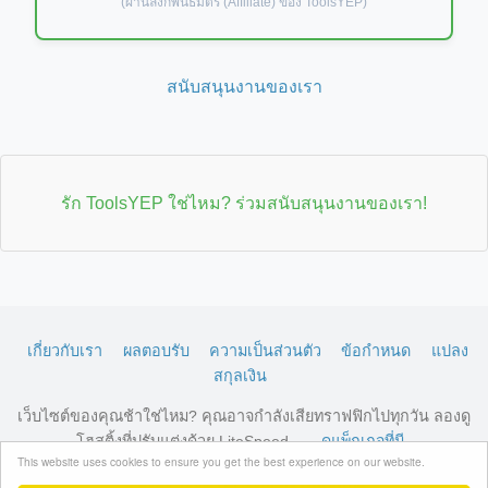
(ผ่านลิงก์พันธมิตร (Affiliate) ของ ToolsYEP)
สนับสนุนงานของเรา
รัก ToolsYEP ใช่ไหม? ร่วมสนับสนุนงานของเรา!
เกี่ยวกับเรา
ผลตอบรับ
ความเป็นส่วนตัว
ข้อกำหนด
แปลง
สกุลเงิน
เว็บไซต์ของคุณช้าใช่ไหม? คุณอาจกำลังเสียทราฟฟิกไปทุกวัน ลองดู
โฮสติ้งที่ปรับแต่งด้วย LiteSpeed →
ดูแพ็กเกจที่มี
This website uses cookies to ensure you get the best experience on our website.
© 2026 ToolsYEP.com สงวนลิขสิทธิ์