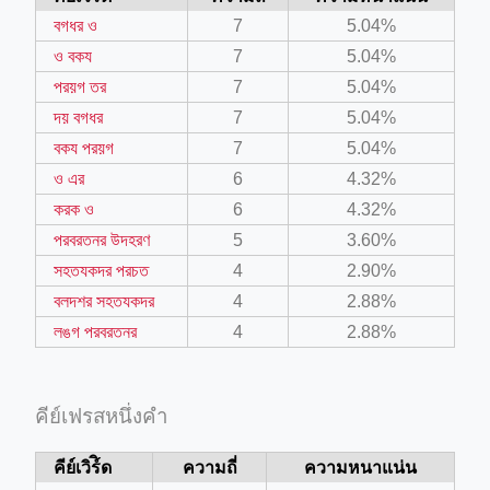
বগধর ও
7
5.04%
ও বকয
7
5.04%
পরয়গ তর
7
5.04%
দয় বগধর
7
5.04%
বকয পরয়গ
7
5.04%
ও এর
6
4.32%
করক ও
6
4.32%
পরবরতনর উদহরণ
5
3.60%
সহতযকদর পরচত
4
2.90%
বলদশর সহতযকদর
4
2.88%
লঙগ পরবরতনর
4
2.88%
คีย์เฟรสหนึ่งคำ
คีย์เวิร์ิด
ความถี่
ความหนาแน่น