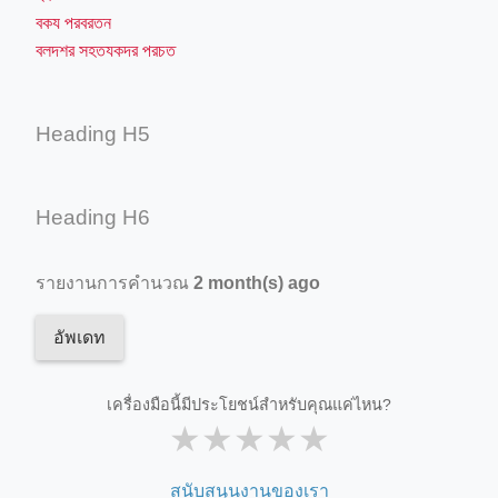
বকয পরবরতন
বলদশর সহতযকদর পরচত
Heading H5
Heading H6
รายงานการคำนวณ
2 month(s) ago
อัพเดท
เครื่องมือนี้มีประโยชน์สำหรับคุณแค่ไหน?
★
★
★
★
★
สนับสนุนงานของเรา