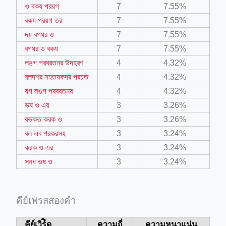
ও বকয পরয়গ
7
7.55%
বকয পরয়গ তর
7
7.55%
দয় বগধর ও
7
7.55%
ino-crew-neck-navy-blue/
বগধর ও বকয
7
7.55%
il.php
লঙগ পরবরতনর উদহরণ
4
4.32%
etail.php?c=1013&n=29306
বলদশর সহতযকদর পরচত
4
4.32%
যগ লঙগ পরবরতনর
4
4.32%
mage
ভষ ও এর
3
3.26%
বভকত করক ও
3
3.26%
.app/feed-calculator
বল এব পরকরসহ
3
3.24%
করক ও এর
3
3.24%
সনধ ভষ ও
3
3.24%
tion/co-work?lat=37.49813&lng=127.0284&zoom=16
ycling-shredder-plant-equipment/scrap-shredder-fabrication
คีย์เฟรสสองคำ
คีย์เวิร์ิด
ความถี่
ความหนาแน่น