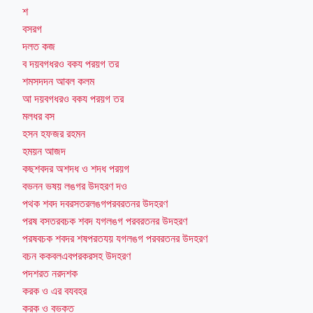
শ
বসরগ
দলত কজ
ব দয়বগধরও বকয পরয়গ তর
শমসদদন আবল কলম
আ দয়বগধরও বকয পরয়গ তর
মলধর বস
হসন হফজর রহমন
হময়ন আজদ
কছশবদর অশদধ ও শদধ পরয়গ
বভনন ভষয় লঙগর উদহরণ দও
পথক শবদ দবরসতরলঙগপরবরতনর উদহরণ
পরষ বসতরবচক শবদ যগলঙগ পরবরতনর উদহরণ
পরষবচক শবদর শষপরতযয় যগলঙগ পরবরতনর উদহরণ
বচন ককবলএবপরকরসহ উদহরণ
পদশরত নরদশক
করক ও এর বযবহর
করক ও বভকত