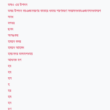
ভষও এর উপদন
ভষর উপদন বযঞজনবরণর বযবহর ধবনর শরণকরণ সবরসনধবযঞজনসনধবসরগ
সনধ
বগধর
ছনদ
অলঙকর
হময়ন কবর
হময়ন আহমদ
হমচনদর বনদযপধযয়
আধনক যগ
হব
হয
হল
হ
হর
হম
হন
হণ