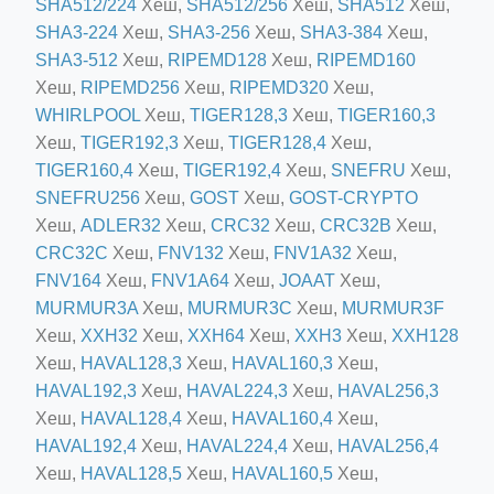
SHA512/224
Хеш,
SHA512/256
Хеш,
SHA512
Хеш,
SHA3-224
Хеш,
SHA3-256
Хеш,
SHA3-384
Хеш,
SHA3-512
Хеш,
RIPEMD128
Хеш,
RIPEMD160
Хеш,
RIPEMD256
Хеш,
RIPEMD320
Хеш,
WHIRLPOOL
Хеш,
TIGER128,3
Хеш,
TIGER160,3
Хеш,
TIGER192,3
Хеш,
TIGER128,4
Хеш,
TIGER160,4
Хеш,
TIGER192,4
Хеш,
SNEFRU
Хеш,
ino-crew-neck-navy-blue/
SNEFRU256
Хеш,
GOST
Хеш,
GOST-CRYPTO
Хеш,
ADLER32
Хеш,
CRC32
Хеш,
CRC32B
Хеш,
il.php
CRC32C
Хеш,
FNV132
Хеш,
FNV1A32
Хеш,
etail.php?c=1013&n=29306
FNV164
Хеш,
FNV1A64
Хеш,
JOAAT
Хеш,
mage
MURMUR3A
Хеш,
MURMUR3C
Хеш,
MURMUR3F
Хеш,
XXH32
Хеш,
XXH64
Хеш,
XXH3
Хеш,
XXH128
Хеш,
HAVAL128,3
Хеш,
HAVAL160,3
Хеш,
.app/feed-calculator
HAVAL192,3
Хеш,
HAVAL224,3
Хеш,
HAVAL256,3
Хеш,
HAVAL128,4
Хеш,
HAVAL160,4
Хеш,
HAVAL192,4
Хеш,
HAVAL224,4
Хеш,
HAVAL256,4
tion/co-work?lat=37.49813&lng=127.0284&zoom=16
Хеш,
HAVAL128,5
Хеш,
HAVAL160,5
Хеш,