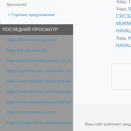
Хеш,
T
Sponsored
Хеш,
⚡ Горячие предложения
CRC3
;
MURM
ПОСЛЕДНИЙ ПРОСМОТР
HAVAL
Хеш,
H
https://7brewmenu-us.com/
HAVAL
https://x5-erp.ru/erp2/
https://www.nerdateocaroco.com.br/
https://symarhl.com.ua/sweater-merino-crew-neck-navy-blue/
https://www.blsclinic.com/brand/detail.php
https://www.blsclinic.com/brand/detail.php?c=1013&n=29306
https://www.mjskinclinic.com/aithermage
https://morroccotours.com/
https://monge-feed-calculator.vercel.app/feed-calculator
Ваш сайт работает мед