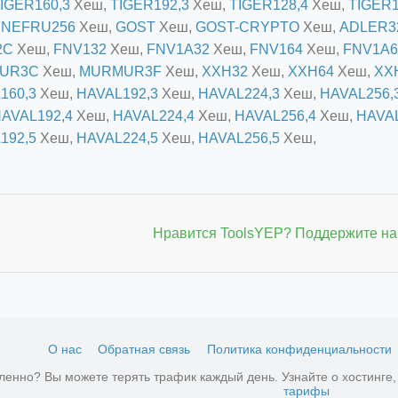
IGER160,3
Хеш,
TIGER192,3
Хеш,
TIGER128,4
Хеш,
TIGER1
SNEFRU256
Хеш,
GOST
Хеш,
GOST-CRYPTO
Хеш,
ADLER3
2C
Хеш,
FNV132
Хеш,
FNV1A32
Хеш,
FNV164
Хеш,
FNV1A6
UR3C
Хеш,
MURMUR3F
Хеш,
XXH32
Хеш,
XXH64
Хеш,
XX
160,3
Хеш,
HAVAL192,3
Хеш,
HAVAL224,3
Хеш,
HAVAL256,
AVAL192,4
Хеш,
HAVAL224,4
Хеш,
HAVAL256,4
Хеш,
HAVAL
192,5
Хеш,
HAVAL224,5
Хеш,
HAVAL256,5
Хеш,
Нравится ToolsYEP? Поддержите на
О нас
Обратная связь
Политика конфиденциальности
ленно? Вы можете терять трафик каждый день. Узнайте о хостинге
тарифы