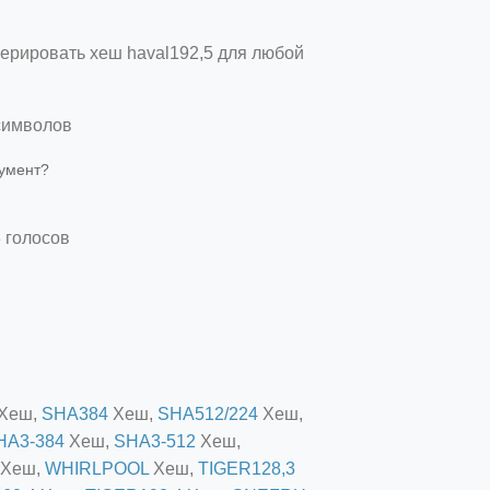
ерировать хеш haval192,5 для любой
символов
румент?
8 голосов
Хеш,
SHA384
Хеш,
SHA512/224
Хеш,
HA3-384
Хеш,
SHA3-512
Хеш,
Хеш,
WHIRLPOOL
Хеш,
TIGER128,3