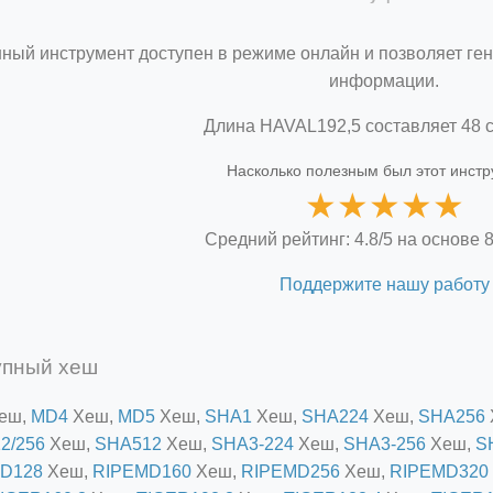
ный инструмент доступен в режиме онлайн и позволяет ген
информации.
Длина HAVAL192,5 составляет 48 
Насколько полезным был этот инст
★
★
★
★
★
Средний рейтинг: 4.8/5 на основе 
Поддержите нашу работу
упный хеш
еш,
MD4
Хеш,
MD5
Хеш,
SHA1
Хеш,
SHA224
Хеш,
SHA256
2/256
Хеш,
SHA512
Хеш,
SHA3-224
Хеш,
SHA3-256
Хеш,
S
D128
Хеш,
RIPEMD160
Хеш,
RIPEMD256
Хеш,
RIPEMD320