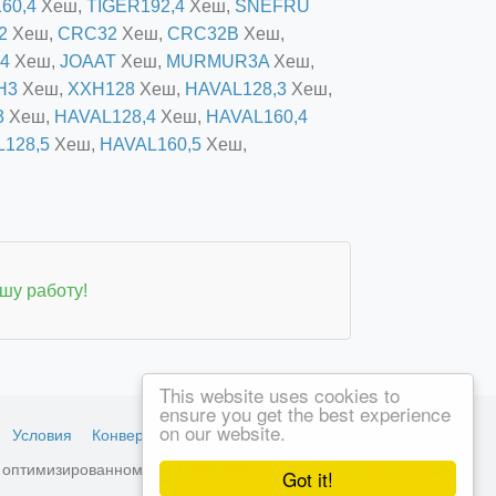
60,4
Хеш,
TIGER192,4
Хеш,
SNEFRU
2
Хеш,
CRC32
Хеш,
CRC32B
Хеш,
4
Хеш,
JOAAT
Хеш,
MURMUR3A
Хеш,
H3
Хеш,
XXH128
Хеш,
HAVAL128,3
Хеш,
3
Хеш,
HAVAL128,4
Хеш,
HAVAL160,4
128,5
Хеш,
HAVAL160,5
Хеш,
шу работу!
This website uses cookies to
ensure you get the best experience
on our website.
Условия
Конвертер валют
, оптимизированном для LiteSpeed →
Посмотреть доступные
Got it!