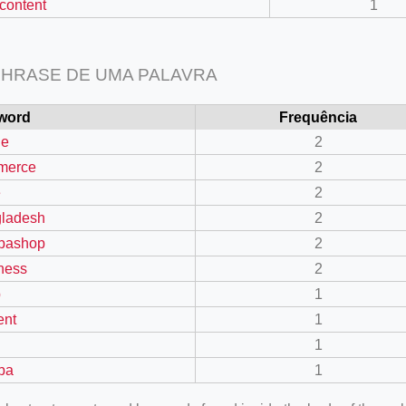
 content
1
HRASE DE UMA PALAVRA
word
Frequência
ne
2
merce
2
e
2
ladesh
2
bashop
2
ness
2
p
1
ent
1
1
ba
1