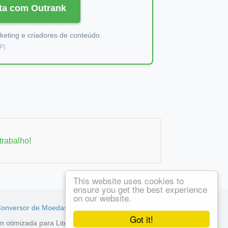
ta com Outrank
keting e criadores de conteúdo.
EP)
rabalho!
This website uses cookies to
ensure you get the best experience
on our website.
onversor de Moedas
Got it!
em otimizada para LiteSpeed →
Veja os planos disponíveis