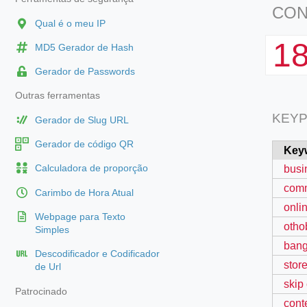
CON
Qual é o meu IP
1
MD5 Gerador de Hash
Gerador de Passwords
Outras ferramentas
KEYP
Gerador de Slug URL
Gerador de código QR
Key
busi
Calculadora de proporção
comm
Carimbo de Hora Atual
onli
Webpage para Texto
otho
Simples
bang
Descodificador e Codificador
stor
de Url
skip
Patrocinado
cont