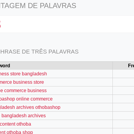
TAGEM DE PALAVRAS
8
HRASE DE TRÊS PALAVRAS
word
Fr
ness store bangladesh
erce business store
ne commerce business
bashop online commerce
ladesh archives othobashop
e bangladesh archives
 content othoba
ent othoba shop