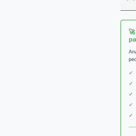
🚀
pa
Ana
peq