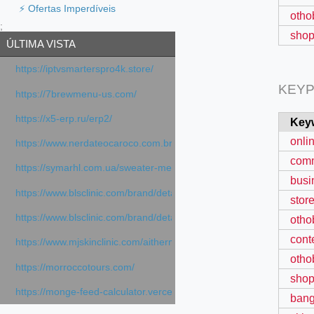
⚡ Ofertas Imperdíveis
otho
;
shop
ÚLTIMA VISTA
https://iptvsmarterspro4k.store/
KEYP
https://7brewmenu-us.com/
https://x5-erp.ru/erp2/
Key
onli
https://www.nerdateocaroco.com.br/
comm
https://symarhl.com.ua/sweater-merino-crew-neck-navy-blue/
busi
https://www.blsclinic.com/brand/detail.php
stor
https://www.blsclinic.com/brand/detail.php?c=1013&n=29306
otho
cont
https://www.mjskinclinic.com/aithermage
otho
https://morroccotours.com/
shop
https://monge-feed-calculator.vercel.app/feed-calculator
bang