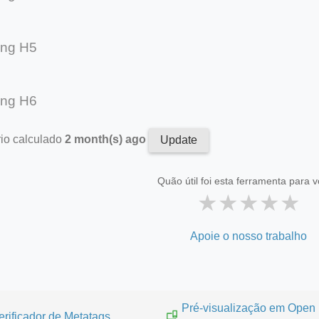
ing H5
ing H6
rio calculado
2 month(s) ago
Update
Quão útil foi esta ferramenta para 
★
★
★
★
★
Apoie o nosso trabalho
Pré-visualização em Open
erificador de Metatags