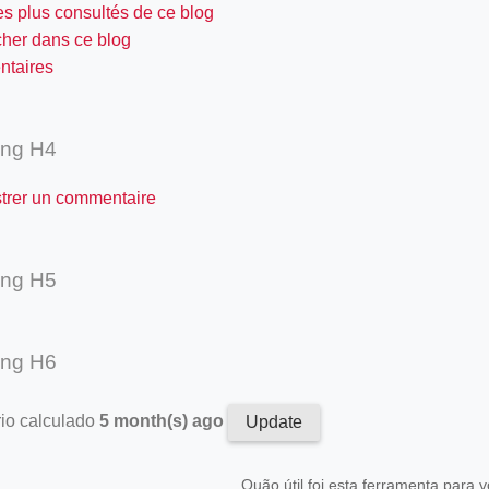
es plus consultés de ce blog
cher dans ce blog
taires
ing H4
strer un commentaire
ing H5
ing H6
rio calculado
5 month(s) ago
Update
Quão útil foi esta ferramenta para 