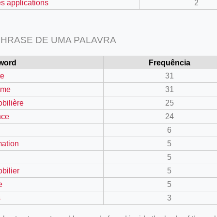
es applications
2
HRASE DE UMA PALAVRA
word
Frequência
te
31
ime
31
bilière
25
nce
24
6
mation
5
5
bilier
5
e
5
s
3