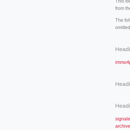
This t
from th
The fol
omitted
Head
immo4
Head
Head
signal
archive