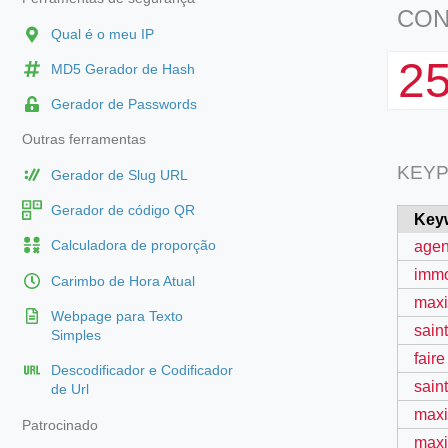
CON
Qual é o meu IP
2
MD5 Gerador de Hash
Gerador de Passwords
Outras ferramentas
KEYP
Gerador de Slug URL
Gerador de código QR
Key
agen
Calculadora de proporção
immo
Carimbo de Hora Atual
maxi
Webpage para Texto
sain
Simples
fair
Descodificador e Codificador
sain
de Url
maxi
Patrocinado
maxi