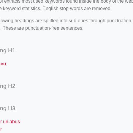
ool extracts most used keywords found inside the body of the 
e keyword statistics. English stop-words are removed.
lowing headings are splitted into sub-ones through punctuation
. These are punctuation-free sentences.
ing H1
pro
ing H2
ing H3
er un abus
r