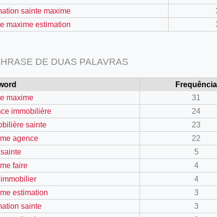
mation sainte maxime
te maxime estimation
HRASE DE DUAS PALAVRAS
word
Frequência
te maxime
31
ce immobilière
24
bilière sainte
23
ime agence
22
 sainte
5
me faire
4
 immobilier
4
me estimation
3
=127.0284&zoom=16
mation sainte
3