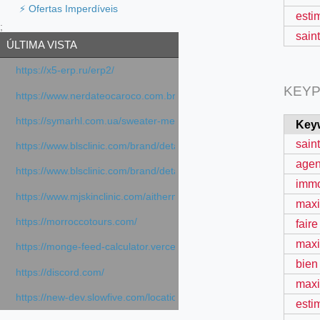
⚡ Ofertas Imperdíveis
esti
;
sain
ÚLTIMA VISTA
https://x5-erp.ru/erp2/
KEYP
https://www.nerdateocaroco.com.br/
https://symarhl.com.ua/sweater-merino-crew-neck-navy-blue/
Key
sain
https://www.blsclinic.com/brand/detail.php
agen
https://www.blsclinic.com/brand/detail.php?c=1013&n=29306
immo
https://www.mjskinclinic.com/aithermage
max
https://morroccotours.com/
faire
maxi
https://monge-feed-calculator.vercel.app/feed-calculator
bien
https://discord.com/
maxi
https://new-dev.slowfive.com/location/co-work?lat=37.49813&lng
esti