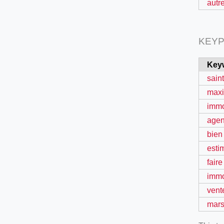
autr
KEYP
Key
sain
max
immo
age
bien
esti
faire
immo
vent
mar