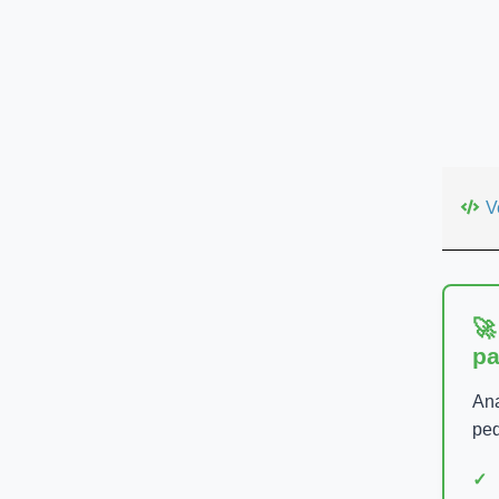
V
🚀
pa
Ana
peq