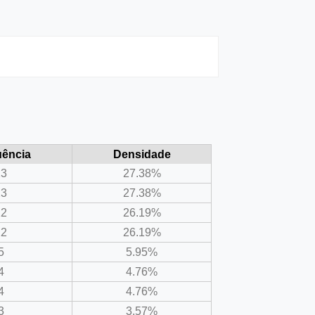
uência
Densidade
23
27.38%
23
27.38%
22
26.19%
22
26.19%
5
5.95%
4
4.76%
4
4.76%
3
3.57%