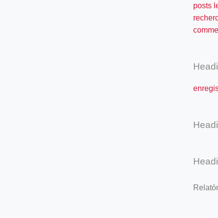
posts l
recher
commen
Head
enregi
Head
Head
Relató