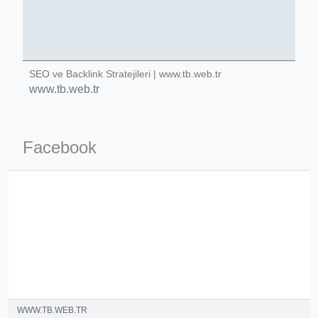
SEO ve Backlink Stratejileri | www.tb.web.tr
www.tb.web.tr
Facebook
ino-crew-neck-navy-blue/
il.php
etail.php?c=1013&n=29306
mage
.app/feed-calculator
WWW.TB.WEB.TR