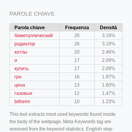
PAROLE CHIAVE
Parola chiave
Frequenza
Densità
биметаллический
26
3.19%
радиатор
26
3.19%
котлы
20
2.46%
и
17
2.09%
купить
17
2.09%
грн
16
1.97%
цена
13
1.60%
газовые
12
1.47%
bitherm
10
1.23%
This tool extracts most used keywords found inside
the body of the webpage. Meta Keywords tag are
removed from the keyword statistics. English stop-