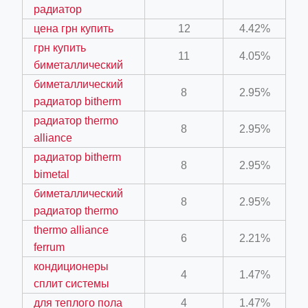
радиатор
цена грн купить
12
4.42%
грн купить
ino-crew-neck-navy-blue/
11
4.05%
биметаллический
il.php
биметаллический
8
2.95%
радиатор bitherm
etail.php?c=1013&n=29306
радиатор thermo
mage
8
2.95%
alliance
радиатор bitherm
8
2.95%
bimetal
.app/feed-calculator
биметаллический
8
2.95%
радиатор thermo
tion/co-work?lat=37.49813&lng=127.0284&zoom=16
thermo alliance
6
2.21%
ferrum
ycling-shredder-plant-equipment/scrap-shredder-fabrication
кондиционеры
4
1.47%
сплит системы
для теплого пола
4
1.47%