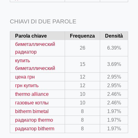
CHIAVI DI DUE PAROLE
Parola chiave
Frequenza
Densità
биметаллический
26
6.39%
радиатор
купить
15
3.69%
биметаллический
цена грн
12
2.95%
грн купить
12
2.95%
thermo alliance
10
2.46%
газовые котлы
10
2.46%
bitherm bimetal
8
1.97%
радиатор thermo
8
1.97%
радиатор bitherm
8
1.97%