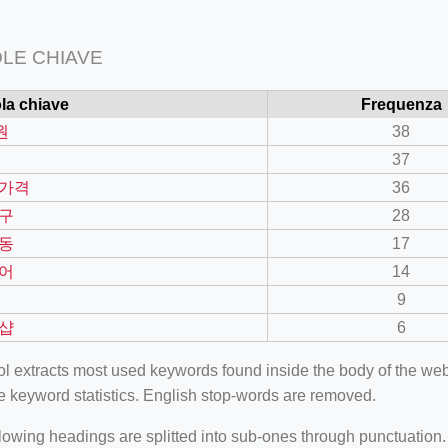
LE CHIAVE
la chiave
Frequenza
원
38
37
가격
36
구
28
동
17
어
14
9
샵
6
ool extracts most used keywords found inside the body of the 
e keyword statistics. English stop-words are removed.
lowing headings are splitted into sub-ones through punctuation