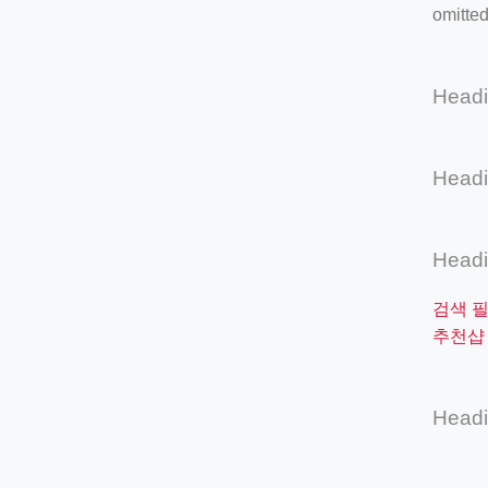
omitted
Head
Head
Head
검색 
추천샵 
Head