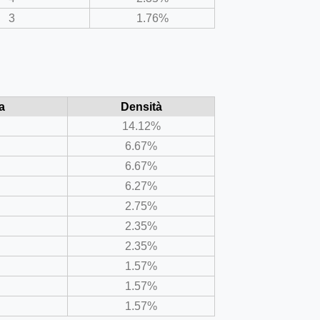
3
1.76%
a
Densità
14.12%
6.67%
6.67%
6.27%
2.75%
2.35%
2.35%
1.57%
1.57%
1.57%