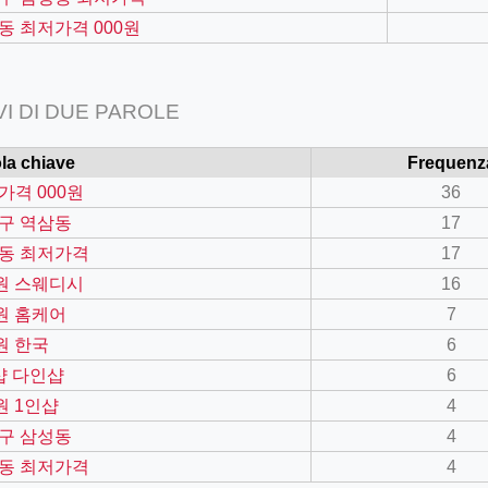
동 최저가격 000원
VI DI DUE PAROLE
la chiave
Frequenz
가격 000원
36
구 역삼동
17
동 최저가격
17
0원 스웨디시
16
0원 홈케어
7
원 한국
6
=127.0284&zoom=16
샵 다인샵
6
/scrap-shredder-fabrication
원 1인샵
4
구 삼성동
4
동 최저가격
4