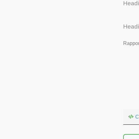
Head
Head
Rappor
C