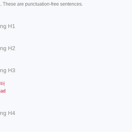
. These are punctuation-free sentences.
ing H1
ing H2
ing H3
필터
ad
ing H4