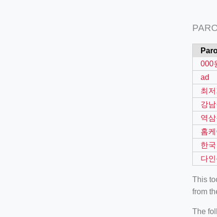
PARO
Paro
000
ad
최저
강남
역삼
홈케
한국
다인
This t
from th
The fol