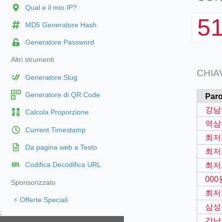
Qual e il mio IP?
5
MD5 Generatore Hash
Generatore Password
Altri strumenti
CHIA
Generatore Slug
Generatore di QR Code
Paro
강남
Calcola Proporzione
역삼
Current Timestamp
최저
Da pagina web a Testo
최저
최저
Codifica Decodifica URL
00
Sponsorizzato
최저
⚡ Offerte Speciali
삼성
;
강남