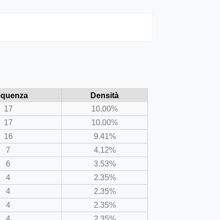
equenza
Densità
17
10.00%
17
10.00%
16
9.41%
7
4.12%
6
3.53%
4
2.35%
4
2.35%
4
2.35%
4
2.35%