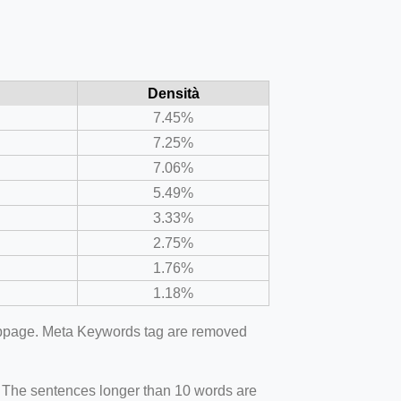
Densità
7.45%
7.25%
7.06%
5.49%
3.33%
2.75%
1.76%
1.18%
webpage. Meta Keywords tag are removed
. The sentences longer than 10 words are