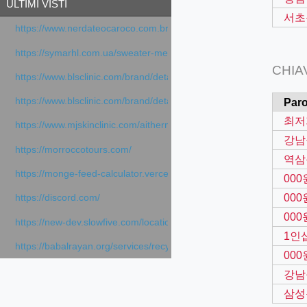
ULTIMI VISTI
서초
https://www.nerdateocaroco.com.br/
https://symarhl.com.ua/sweater-merino-crew-neck-navy-blue/
CHIA
https://www.blsclinic.com/brand/detail.php
https://www.blsclinic.com/brand/detail.php?c=1013&n=29306
Paro
최저
https://www.mjskinclinic.com/aithermage
강남
https://morroccotours.com/
역삼
https://monge-feed-calculator.vercel.app/feed-calculator
00
00
https://discord.com/
000
https://new-dev.slowfive.com/location/co-work?lat=37.49813&lng
1인
https://babalrayan.org/services/recycling-shredder-plant-equipment
000
강남
삼성