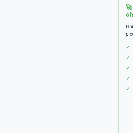
🚀
ch
Hai
pic