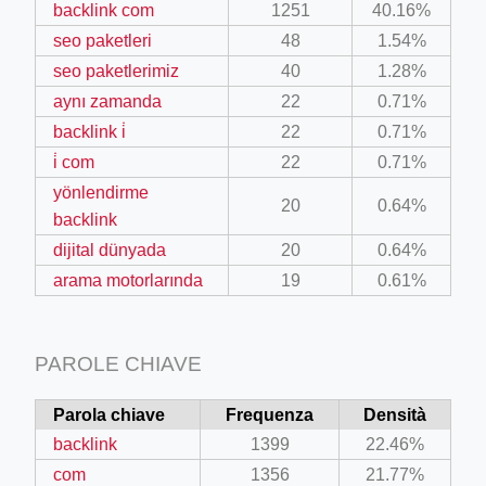
backlink com
1251
40.16%
seo paketleri
48
1.54%
seo paketlerimiz
40
1.28%
aynı zamanda
22
0.71%
backlink i̇
22
0.71%
i̇ com
22
0.71%
yönlendirme
20
0.64%
backlink
dijital dünyada
20
0.64%
arama motorlarında
19
0.61%
PAROLE CHIAVE
Parola chiave
Frequenza
Densità
backlink
1399
22.46%
com
1356
21.77%