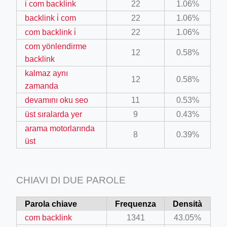
i̇ com backlink
22
1.06%
backlink i̇ com
22
1.06%
il.php
com backlink i̇
22
1.06%
etail.php?c=1013&n=29306
com yönlendirme
12
0.58%
mage
backlink
kalmaz aynı
12
0.58%
zamanda
.app/feed-calculator
devamını oku seo
11
0.53%
üst sıralarda yer
9
0.43%
arama motorlarında
tion/co-work?lat=37.49813&lng=127.0284&zoom=16
8
0.39%
üst
ycling-shredder-plant-equipment/scrap-shredder-fabrication
CHIAVI DI DUE PAROLE
e_hornet_40045560.html
Parola chiave
Frequenza
Densità
com backlink
1341
43.05%