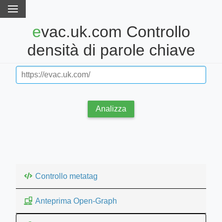
evac.uk.com Controllo
densità di parole chiave
Analizza
Controllo metatag
Anteprima Open-Graph