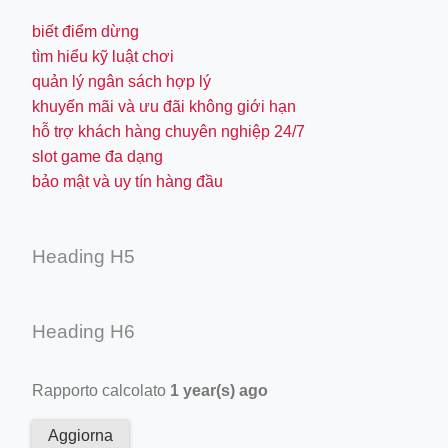
biết điểm dừng
tìm hiểu kỹ luật chơi
quản lý ngân sách hợp lý
khuyến mãi và ưu đãi không giới hạn
hỗ trợ khách hàng chuyên nghiệp 24/7
slot game đa dạng
bảo mật và uy tín hàng đầu
Heading H5
Heading H6
Rapporto calcolato
1 year(s) ago
Aggiorna