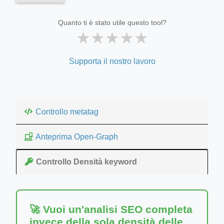
Quanto ti è stato utile questo tool?
★
★
★
★
★
Supporta il nostro lavoro
Controllo metatag
Anteprima Open-Graph
Controllo Densità keyword
🚀 Vuoi un'analisi SEO completa
invece della sola densità delle