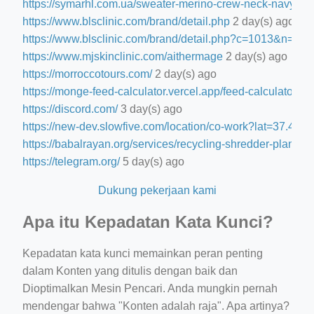
https://symarhl.com.ua/sweater-merino-crew-neck-navy-blu
https://www.blsclinic.com/brand/detail.php
2 day(s) ago
https://www.blsclinic.com/brand/detail.php?c=1013&n=29
https://www.mjskinclinic.com/aithermage
2 day(s) ago
https://morroccotours.com/
2 day(s) ago
https://monge-feed-calculator.vercel.app/feed-calculator
2 d
https://discord.com/
3 day(s) ago
https://new-dev.slowfive.com/location/co-work?lat=37.
https://babalrayan.org/services/recycling-shredder-plant-e
https://telegram.org/
5 day(s) ago
Dukung pekerjaan kami
Apa itu Kepadatan Kata Kunci?
Kepadatan kata kunci memainkan peran penting
dalam Konten yang ditulis dengan baik dan
Dioptimalkan Mesin Pencari. Anda mungkin pernah
mendengar bahwa "Konten adalah raja". Apa artinya?