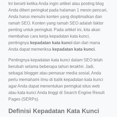
Ini berarti ketika Anda ingin artikel atau posting blog
Anda diberi peringkat pada halaman 1 mesin pencari,
ino-crew-neck-navy-blue/
Anda harus menulis konten yang dioptimalkan dan
il.php
ramah SEO. Konten yang ramah SEO adalah faktor
etail.php?c=1013&n=29306
penting untuk peringkat. Pada artikel ini, kita akan
membahas cara kerja kepadatan kata kunci,
mage
pentingnya
kepadatan kata kunci
dan dari mana
Anda dapat memeriksa
kepadatan kata kunci
.
.app/feed-calculator
Pentingnya kepadatan kata kunci dalam SEO telah
berubah selama beberapa tahun terakhir. Jadi,
sebagai blogger atau pemasar media sosial, Anda
tion/co-work?lat=37.49813&lng=127.0284&zoom=16
perlu memahami ilmu di balik kepadatan kata kunci
ycling-shredder-plant-equipment/scrap-shredder-fabrication
agar Anda dapat menentukan peringkat situs web
atau kata kunci Anda tinggi di Search Engine Result
Pages (SERPs).
Definisi Kepadatan Kata Kunci