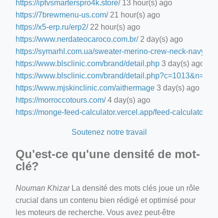
https://iptvsmarterspro4k.store/
13 hour(s) ago
https://7brewmenu-us.com/
21 hour(s) ago
https://x5-erp.ru/erp2/
22 hour(s) ago
https://www.nerdateocaroco.com.br/
2 day(s) ago
https://symarhl.com.ua/sweater-merino-crew-neck-navy-blu
https://www.blsclinic.com/brand/detail.php
3 day(s) ago
https://www.blsclinic.com/brand/detail.php?c=1013&n=29
https://www.mjskinclinic.com/aithermage
3 day(s) ago
https://morroccotours.com/
4 day(s) ago
https://monge-feed-calculator.vercel.app/feed-calculator
4 d
Soutenez notre travail
Qu'est-ce qu'une densité de mot-
clé?
Nouman Khizar
La densité des mots clés joue un rôle
crucial dans un contenu bien rédigé et optimisé pour
les moteurs de recherche. Vous avez peut-être