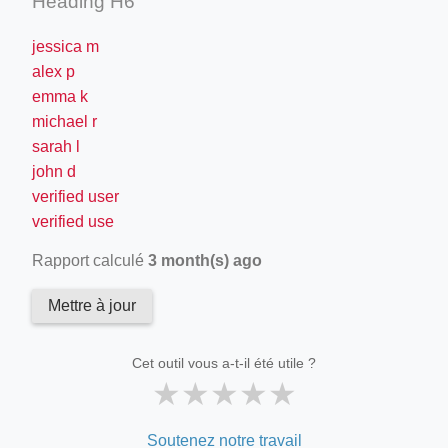
Heading H6
jessica m
alex p
emma k
michael r
sarah l
john d
verified user
verified use
Rapport calculé
3 month(s) ago
Mettre à jour
Cet outil vous a-t-il été utile ?
★
★
★
★
★
Soutenez notre travail