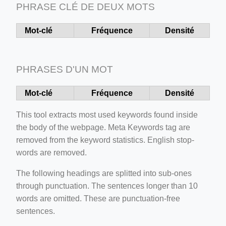
PHRASE CLÉ DE DEUX MOTS
Mot-clé
Fréquence
Densité
ino-crew-neck-navy-blue/
il.php
PHRASES D'UN MOT
etail.php?c=1013&n=29306
mage
Mot-clé
Fréquence
Densité
This tool extracts most used keywords found inside
the body of the webpage. Meta Keywords tag are
.app/feed-calculator
removed from the keyword statistics. English stop-
words are removed.
tion/co-work?lat=37.49813&lng=127.0284&zoom=16
The following headings are splitted into sub-ones
ycling-shredder-plant-equipment/scrap-shredder-fabrication
through punctuation. The sentences longer than 10
words are omitted. These are punctuation-free
sentences.