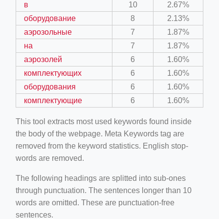
в
10
2.67%
оборудование
8
2.13%
аэрозольные
7
1.87%
на
7
1.87%
аэрозолей
6
1.60%
комплектующих
6
1.60%
оборудования
6
1.60%
комплектующие
6
1.60%
This tool extracts most used keywords found inside
the body of the webpage. Meta Keywords tag are
removed from the keyword statistics. English stop-
words are removed.
The following headings are splitted into sub-ones
through punctuation. The sentences longer than 10
words are omitted. These are punctuation-free
sentences.