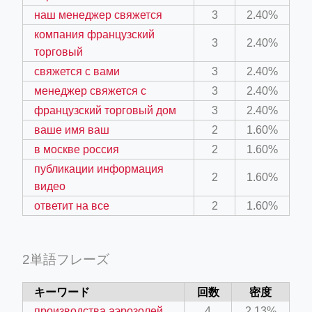
наш менеджер свяжется
3
2.40%
компания французский
3
2.40%
торговый
ino-crew-neck-navy-blue/
свяжется с вами
3
2.40%
менеджер свяжется с
3
2.40%
il.php
французский торговый дом
3
2.40%
etail.php?c=1013&n=29306
ваше имя ваш
2
1.60%
mage
в москве россия
2
1.60%
публикации информация
2
1.60%
видео
.app/feed-calculator
ответит на все
2
1.60%
tion/co-work?lat=37.49813&lng=127.0284&zoom=16
2単語フレーズ
ycling-shredder-plant-equipment/scrap-shredder-fabrication
キーワード
回数
密度
производства аэрозолей
4
2.13%