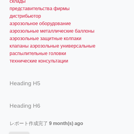
склады
представительства фирмы
дистрибьютор
аэрозольное оборудование
аэрозольные металлические баллоны
аэрозольные защитные колпаки
клапаны аэрозольные универсальные
распылительные головки
технические консультации
Heading H5
Heading H6
レポート作成完了
9 month(s) ago