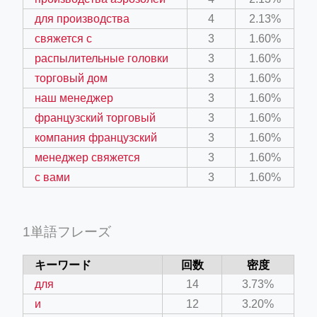
для производства
4
2.13%
свяжется с
3
1.60%
распылительные головки
3
1.60%
торговый дом
3
1.60%
наш менеджер
3
1.60%
французский торговый
3
1.60%
компания французский
3
1.60%
менеджер свяжется
3
1.60%
с вами
3
1.60%
1単語フレーズ
キーワード
回数
密度
для
14
3.73%
и
12
3.20%