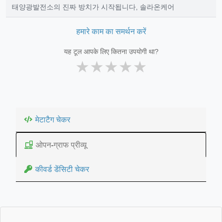
태양광발전소의 진짜 방치가 시작됩니다, 솔라온케어
हमारे काम का समर्थन करें
यह टूल आपके लिए कितना उपयोगी था?
★
★
★
★
★
मेटाटैग चेकर
ओपन-ग्राफ प्रीव्यू
कीवर्ड डेंसिटी चेकर