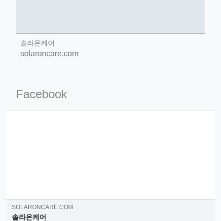
솔라온케어
solaroncare.com
ino-crew-neck-navy-blue/
il.php
Facebook
etail.php?c=1013&n=29306
mage
.app/feed-calculator
SOLARONCARE.COM
솔라온케어