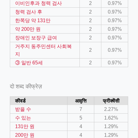
이비인후과 청력 검사
2
0.97%
청력 검사 후
2
0.97%
한쪽당 약 131만
2
0.97%
약 200만 원
2
0.97%
장애인 보장구 급여
2
0.97%
ino-crew-neck-navy-blue/
거주지 동주민센터 사회복
2
0.97%
il.php
지
etail.php?c=1013&n=29306
③ 일반 65세
2
0.97%
mage
दो शब्द कीफ्रेज़
.app/feed-calculator
कीवर्ड
आवृत्ति
फ्रीक्वेंसी
받을 수
7
2.27%
수 있는
5
1.62%
131만 원
4
1.29%
200만 원
4
1.29%