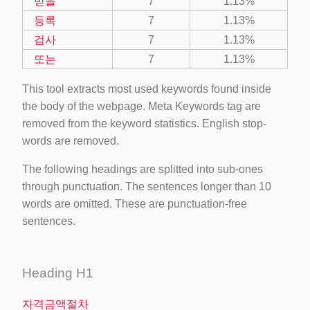
받을
7
1.13%
등록
7
1.13%
검사
7
1.13%
또는
7
1.13%
This tool extracts most used keywords found inside
the body of the webpage. Meta Keywords tag are
removed from the keyword statistics. English stop-
words are removed.
The following headings are splitted into sub-ones
through punctuation. The sentences longer than 10
words are omitted. These are punctuation-free
sentences.
Heading H1
자격금액절차