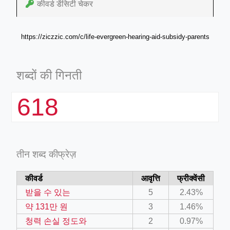
कीवर्ड डेंसिटी चेकर
https://ziczzic.com/c/life-evergreen-hearing-aid-subsidy-parents
शब्दों की गिनती
618
तीन शब्द कीफ्रेज़
कीवर्ड
आवृत्ति
फ्रीक्वेंसी
받을 수 있는
5
2.43%
약 131만 원
3
1.46%
청력 손실 정도와
2
0.97%