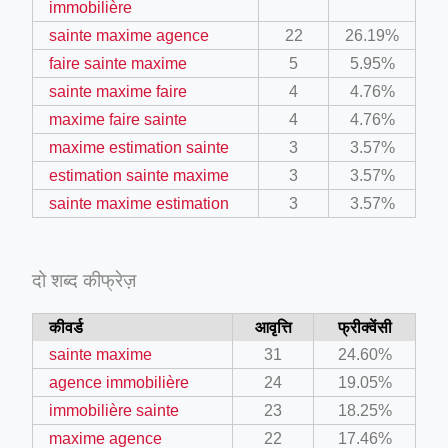
immobilière
sainte maxime agence
22
26.19%
ino-crew-neck-navy-blue/
faire sainte maxime
5
5.95%
sainte maxime faire
4
4.76%
il.php
maxime faire sainte
4
4.76%
etail.php?c=1013&n=29306
maxime estimation sainte
3
3.57%
mage
estimation sainte maxime
3
3.57%
sainte maxime estimation
3
3.57%
.app/feed-calculator
दो शब्द कीफ्रेज़
tion/co-work?lat=37.49813&lng=127.0284&zoom=16
कीवर्ड
आवृत्ति
फ्रीक्वेंसी
ycling-shredder-plant-equipment/scrap-shredder-fabrication
sainte maxime
31
24.60%
agence immobilière
24
19.05%
immobilière sainte
23
18.25%
maxime agence
22
17.46%