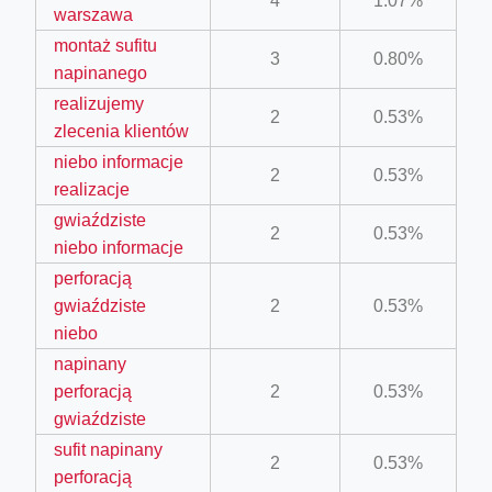
4
1.07%
warszawa
montaż sufitu
3
0.80%
napinanego
realizujemy
2
0.53%
zlecenia klientów
niebo informacje
2
0.53%
realizacje
gwiaździste
2
0.53%
niebo informacje
ino-crew-neck-navy-blue/
perforacją
il.php
gwiaździste
2
0.53%
niebo
etail.php?c=1013&n=29306
napinany
mage
perforacją
2
0.53%
gwiaździste
sufit napinany
.app/feed-calculator
2
0.53%
perforacją