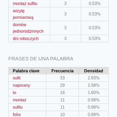
montaż sufitu
3
0.53%
wizytę
3
0.53%
pomiarową
domów
3
0.53%
jednorodzinnych
dni roboczych
3
0.53%
FRASES DE UNA PALABRA
Palabra clave
Frecuencia
Densidad
sufit
33
2.93%
napinany
29
2.58%
to
18
1.60%
montaż
11
0.98%
sufitu
11
0.98%
folia
10
0.89%