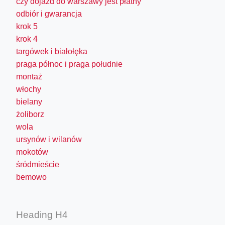
czy dojazd do warszawy jest płatny
odbiór i gwarancja
krok 5
krok 4
targówek i białołęka
praga północ i praga południe
montaż
włochy
bielany
żoliborz
wola
ursynów i wilanów
mokotów
śródmieście
bemowo
Heading H4