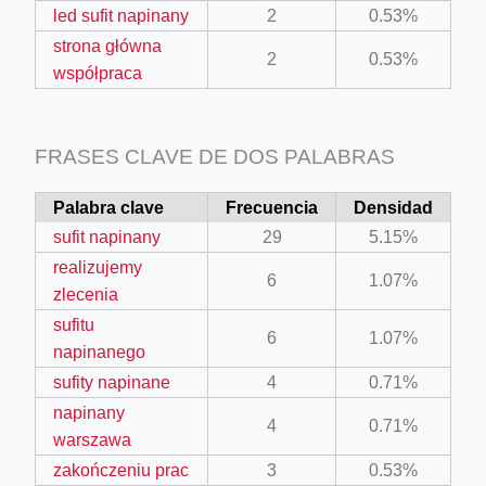
led sufit napinany
2
0.53%
strona główna
2
0.53%
współpraca
FRASES CLAVE DE DOS PALABRAS
Palabra clave
Frecuencia
Densidad
sufit napinany
29
5.15%
realizujemy
6
1.07%
zlecenia
sufitu
6
1.07%
napinanego
sufity napinane
4
0.71%
napinany
4
0.71%
warszawa
zakończeniu prac
3
0.53%