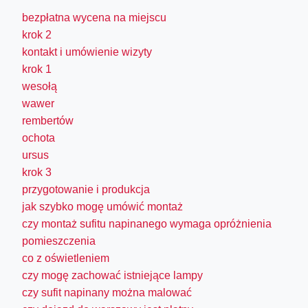
bezpłatna wycena na miejscu
krok 2
kontakt i umówienie wizyty
krok 1
wesołą
wawer
rembertów
ochota
ursus
krok 3
przygotowanie i produkcja
jak szybko mogę umówić montaż
czy montaż sufitu napinanego wymaga opróżnienia
pomieszczenia
co z oświetleniem
czy mogę zachować istniejące lampy
czy sufit napinany można malować