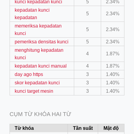
kunci kepadatan kunci
5
2.34%
kepadatan kunci
5
2.34%
kepadatan
memeriksa kepadatan
5
2.34%
ino-crew-neck-navy-blue/
kunci
il.php
pemeriksa densitas kunci
5
2.34%
menghitung kepadatan
etail.php?c=1013&n=29306
4
1.87%
kunci
mage
kepadatan kunci manual
4
1.87%
day ago https
3
1.40%
.app/feed-calculator
skor kepadatan kunci
3
1.40%
kunci target mesin
3
1.40%
tion/co-work?lat=37.49813&lng=127.0284&zoom=16
CỤM TỪ KHÓA HAI TỪ
ycling-shredder-plant-equipment/scrap-shredder-fabrication
Từ khóa
Tần suất
Mật độ