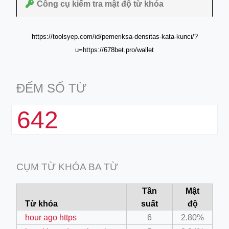
Công cụ kiểm tra mật độ từ khóa
https://toolsyep.com/id/pemeriksa-densitas-kata-kunci/?
u=https://678bet.pro/wallet
ĐẾM SỐ TỪ
642
CỤM TỪ KHÓA BA TỪ
Tần
Mật
Từ khóa
suất
độ
hour ago https
6
2.80%