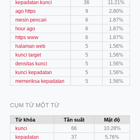
kepadatan kunci
36
11.21%
ago https
9
2.80%
mesin pencari
6
1.87%
hour ago
6
1.87%
https www
6
1.87%
halaman web
5
1.56%
kunci target
5
1.56%
densitas kunci
5
1.56%
kunci kepadatan
5
1.56%
memeriksa kepadatan
5
1.56%
CỤM TỪ MỘT TỪ
Từ khóa
Tần suất
Mật độ
kunci
66
10.28%
kepadatan
37
5.76%