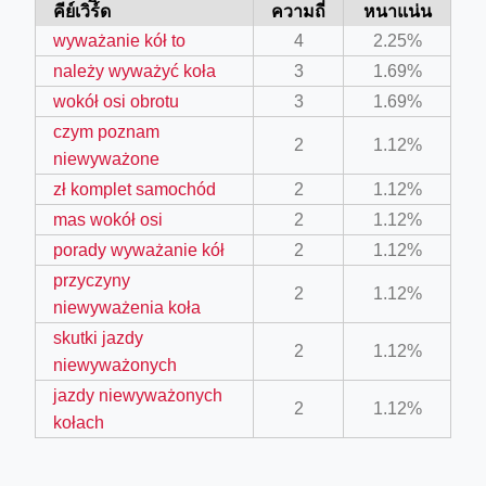
คีย์เวิร์ิด
ความถี่
หนาแน่น
wyważanie kół to
4
2.25%
należy wyważyć koła
3
1.69%
wokół osi obrotu
3
1.69%
czym poznam
2
1.12%
niewyważone
zł komplet samochód
2
1.12%
ino-crew-neck-navy-blue/
mas wokół osi
2
1.12%
il.php
porady wyważanie kół
2
1.12%
etail.php?c=1013&n=29306
przyczyny
2
1.12%
niewyważenia koła
mage
skutki jazdy
2
1.12%
niewyważonych
.app/feed-calculator
jazdy niewyważonych
2
1.12%
kołach