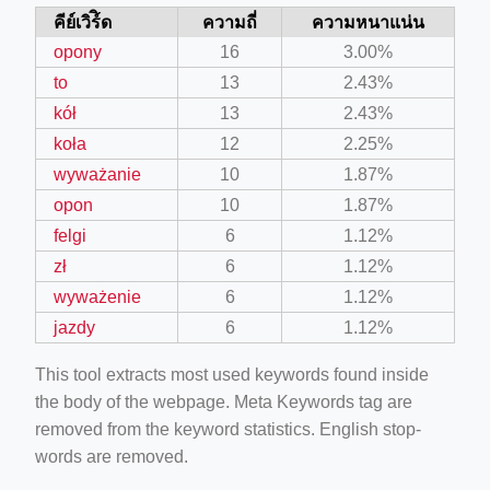
คีย์เวิร์ิด
ความถี่
ความหนาแน่น
opony
16
3.00%
to
13
2.43%
kół
13
2.43%
koła
12
2.25%
wyważanie
10
1.87%
opon
10
1.87%
felgi
6
1.12%
zł
6
1.12%
wyważenie
6
1.12%
jazdy
6
1.12%
This tool extracts most used keywords found inside
the body of the webpage. Meta Keywords tag are
removed from the keyword statistics. English stop-
words are removed.