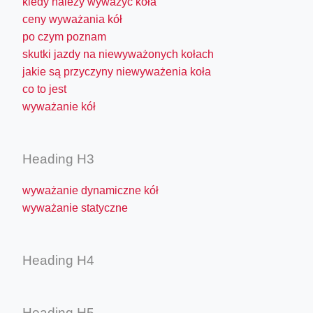
kiedy należy wyważyć koła
ceny wyważania kół
po czym poznam
skutki jazdy na niewyważonych kołach
jakie są przyczyny niewyważenia koła
co to jest
wyważanie kół
Heading H3
wyważanie dynamiczne kół
wyważanie statyczne
Heading H4
Heading H5