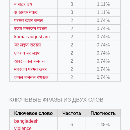
ब सटर डय
3
1.11%
स अधक नकद
3
1.11%
परभत खबर जनल
2
0.74%
रजय मनरजन परभत
2
0.74%
kumar august am
2
0.74%
il.php
यर लइफ सटइल
2
0.74%
etail.php?c=1013&n=29306
एजशन यर लइफ
2
0.74%
mage
खबर जनल बजनस
2
0.74%
मनरजन परभत खबर
2
0.74%
जनल बजनस रशफल
2
0.74%
.app/feed-calculator
КЛЮЧЕВЫЕ ФРАЗЫ ИЗ ДВУХ СЛОВ
tion/co-work?lat=37.49813&lng=127.0284&zoom=16
ycling-shredder-plant-equipment/scrap-shredder-fabrication
Ключевое слово
Частота
Плотность
bangladesh
6
1.48%
violence