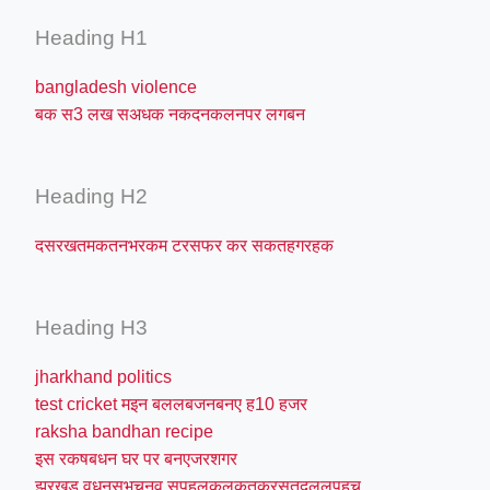
Heading H1
bangladesh violence
बक स3 लख सअधक नकदनकलनपर लगबन
Heading H2
दसरखतमकतनभरकम टरसफर कर सकतहगरहक
Heading H3
jharkhand politics
test cricket मइन बललबजनबनए ह10 हजर
raksha bandhan recipe
इस रकषबधन घर पर बनएजरशगर
झरखड वधनसभचनव सपहलकलकतकरसतदललपहच