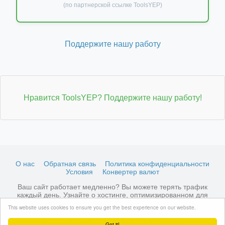
(по партнерской ссылке ToolsYEP)
Поддержите нашу работу
Нравится ToolsYEP? Поддержите нашу работу!
О нас
Обратная связь
Политика конфиденциальности
Условия
Конвертер валют
Ваш сайт работает медленно? Вы можете терять трафик
каждый день. Узнайте о хостинге, оптимизированном для
LiteSpeed →
Посмотреть доступные тарифы
This website uses cookies to ensure you get the best experience on our website.
© 2026 ToolsYEP.com Все права защищены
Got it!