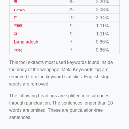
स
26
3.20%
news
25
3.08%
म
19
2.34%
नकद
9
1.11%
ल
9
1.11%
bangladesh
7
0.86%
खबर
7
0.86%
This tool extracts most used keywords found inside
the body of the webpage. Meta Keywords tag are
removed from the keyword statistics. English stop-
words are removed.
The following headings are splitted into sub-ones
through punctuation. The sentences longer than 10
words are omitted. These are punctuation-free
sentences.