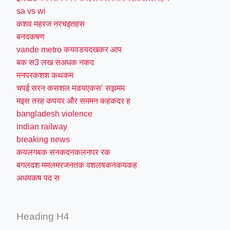
sa vs wi
कशव महरज नरचइतहस
बनदकषण
vande metro कयवडयदखकर आप
बक स3 लख सअधक नकद
मनपरकशश कथकम
चपई सरन कसशल मडयएकस’ सझमम
मइस तरह कपयर और सममन कहकदर ह
bangladesh violence
indian railway
breaking news
कयलगबक सनकदनकलनपर रक
बगलदश ममलमरजनतक वशलषकनकयकह
अधयकष पद स
Heading H4