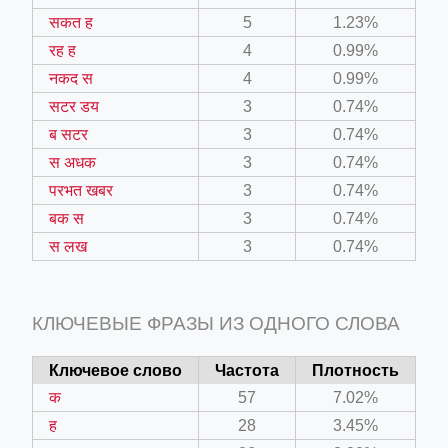
e_hornet_40045560.html
सकत ह
5
1.23%
रह ह
4
0.99%
नकद स
4
0.99%
सटर डय
3
0.74%
ब सटर
3
0.74%
स अधक
3
0.74%
परभत खबर
3
0.74%
बक स
3
0.74%
स लख
3
0.74%
КЛЮЧЕВЫЕ ФРАЗЫ ИЗ ОДНОГО СЛОВА
Ключевое слово
Частота
Плотность
क
57
7.02%
ह
28
3.45%