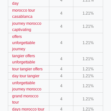
4
1.21%
day
morocco tour
4
1.21%
casablanca
journey morocco
4
1.21%
captivating
offers
unforgettable
4
1.21%
journey
tangier offers
4
1.21%
ino-crew-neck-navy-blue/
unforgettable
tour tangier offers
4
1.21%
il.php
day tour tangier
4
1.21%
etail.php?c=1013&n=29306
unforgettable
4
1.21%
mage
journey morocco
grand morocco
4
1.21%
tour
.app/feed-calculator
days morocco tour
4
1.21%