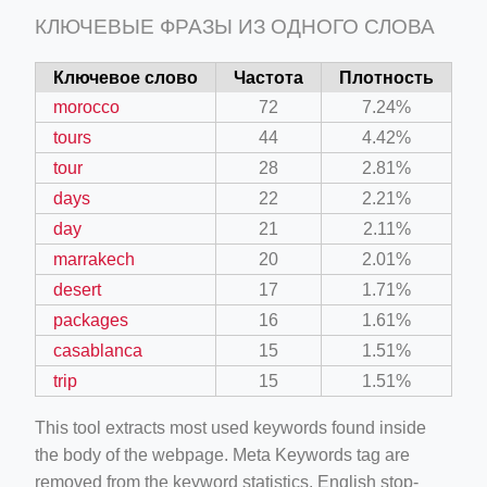
КЛЮЧЕВЫЕ ФРАЗЫ ИЗ ОДНОГО СЛОВА
Ключевое слово
Частота
Плотность
morocco
72
7.24%
tours
44
4.42%
tour
28
2.81%
days
22
2.21%
day
21
2.11%
marrakech
20
2.01%
desert
17
1.71%
packages
16
1.61%
casablanca
15
1.51%
trip
15
1.51%
This tool extracts most used keywords found inside
the body of the webpage. Meta Keywords tag are
removed from the keyword statistics. English stop-