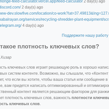
/monge-feed-calculator.vercel.app/feed-calculator
2 day(s) ago
/discord.com/
2 day(s) ago
//new-dev.slowfive.com/location/co-work?lat=37.49813&lng=1
/babalrayan.org/services/recycling-shredder-plant-equipment/scr
/telegram.org/
4 day(s) ago
Поддержите нашу работу
 такое плотность ключевых слов?
 Хизар
сть ключевых слов играет решающую роль в хорошо напи
вых систем контенте. Возможно, вы слышали, что «Контент 
ет, что если вы хотите, чтобы ваша статья или сообщение в
е, вам придется написать оптимизированный и оптимизиро
твенный контент является решающим фактором для ранжиро
ет плотность ключевых слов, важность
плотности ключев
ость ключевых слов
.