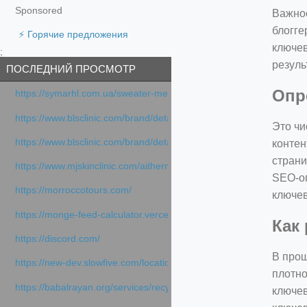
Sponsored
Важнос
блогге
⚡ Горячие предложения
ключев
;
резуль
ПОСЛЕДНИЙ ПРОСМОТР
Опр
https://symarhl.com.ua/sweater-merino-crew-neck-navy-blue/
https://www.blsclinic.com/brand/detail.php
Это чи
https://www.blsclinic.com/brand/detail.php?c=1013&n=29306
контен
страни
https://www.mjskinclinic.com/aithermage
SEO-оп
https://morroccotours.com/
ключев
https://monge-feed-calculator.vercel.app/feed-calculator
Как
https://discord.com/
В прош
https://new-dev.slowfive.com/location/co-work?lat=37.49813&lng
плотно
https://babalrayan.org/services/recycling-shredder-plant-equipment
ключев