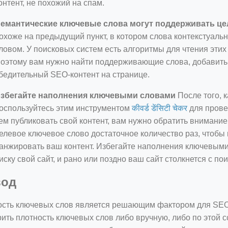
онтент, не похожий на спам.
емантические ключевые слова могут поддерживать це
охоже на предыдущий пункт, в котором слова контекстуал
ловом. У поисковых систем есть алгоритмы для чтения этих
оэтому вам нужно найти поддерживающие слова, добавить 
бедительный SEO-контент на странице.
збегайте наполнения ключевыми словами
После того, к
оспользуйтесь этим инструментом
कीवर्ड डेंसिटी चेकर
для прове
ем публиковать свой контент, вам нужно обратить внимани
елевое ключевое слово достаточное количество раз, чтобы 
анжировать ваш контент. Избегайте наполнения ключевыми
иску свой сайт, и рано или поздно ваш сайт столкнется с 
од
сть ключевых слов является решающим фактором для SEO-
ить плотность ключевых слов либо вручную, либо по этой 