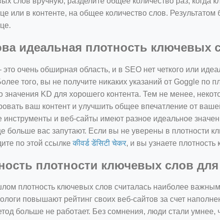
ых слов вручную, разделите общее количество раз, когда к
це или в контенте, на общее количество слов. Результатом 
це.
ова идеальная плотность ключевых 
это очень обширная область, и в SEO нет четкого или иде
Более того, вы не получите никаких указаний от Goggle по п
о значения KD для хорошего контента. Тем не менее, неко
овать ваш контент и улучшить общее впечатление от вашей
 инструменты и веб-сайты имеют разное идеальное значен
е больше вас запутают. Если вы не уверены в плотности кл
ите по этой ссылке
कीवर्ड डेंसिटी चेकर
, и вы узнаете плотность
ность плотности ключевых слов для
лом плотность ключевых слов считалась наиболее важным
ологи повышают рейтинг своих веб-сайтов за счет наполн
етод больше не работает. Без сомнения, люди стали умнее, 