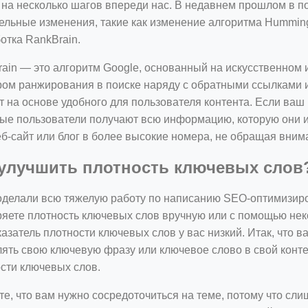
 на несколько шагов впереди нас. В недавнем прошлом в 
ельные изменения, такие как изменение алгоритма Humming
отка RankBrain.
ain — это алгоритм Google, основанный на искусственном 
ом ранжирования в поиске наряду с обратными ссылками и
т на основе удобного для пользователя контента. Если ваш 
ые пользователи получают всю информацию, которую они и
б-сайт или блог в более высокие номера, не обращая вним
 улучшить плотность ключевых слов
делали всю тяжелую работу по написанию SEO-оптимизиров
яете плотность ключевых слов вручную или с помощью нек
казатель плотности ключевых слов у вас низкий. Итак, что 
ять свою ключевую фразу или ключевое слово в свой конте
сти ключевых слов.
е, что вам нужно сосредоточиться на теме, потому что сл