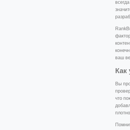
всегда
значит
разраб
RankBr
фактор
контен
конечн
ваш ве
Как
Вы про
провер
что по
добавл
плотно
Помнит