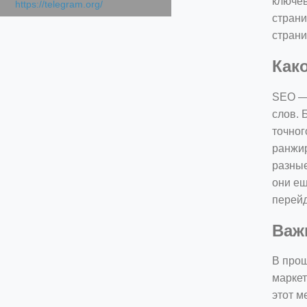
ключев
https://telegram.org/
страни
страни
Как
SEO — 
слов. 
точног
ранжир
разные
они ещ
перейд
Важ
В прош
маркет
этот м