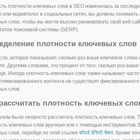
ть плотности ключевых слов в SEO изменилась за последние
р или маркетолог в социальных сетях, вы должны понимать
ых слов, чтобы вы могли высоко ранжировать свой веб-сай
татов поисковой системы (SERP).
еделение плотности ключевых слов
сло, которое показывает, сколько раз ваше ключевое слово
те. Другими словами, это процент от того, сколько раз ваш
це. Иногда плотность ключевых слов также называют часто
тимизированного контента не существует фиксированного 
ых слов.
 рассчитать плотность ключевых сло
лом было непросто рассчитать плотность ключевых слов. Т
=127.0284&zoom=16
сть ключевых слов вручную или с помощью инструментов. 
/scrap-shredder-fabrication
ых слов, перейдя по этой ссылке
कीवर्ड डेंसिटी चेकर
. Кроме тог