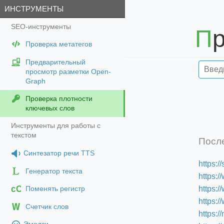
ИНСТРУМЕНТЫ
SEO-инструменты
Проверка метатегов
Предварительный
просмотр разметки Open-
Graph
Проверка плотности
ключевых слов
Инструменты для работы с
текстом
Посл
Синтезатор речи TTS
https:
Генератор текста
https:/
cC
https:
Поменять регистр
https:
Счетчик слов
https:/