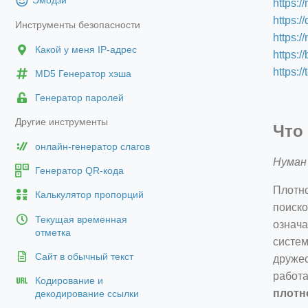
Эмодзи
https:/
https:/
Инструменты безопасности
https:
Какой у меня IP-адрес
https:/
https:/
MD5 Генератор хэша
Генератор паролей
Другие инструменты
Что
онлайн-генератор слагов
Нуман
Генератор QR-кода
Плотно
Калькулятор пропорций
поиско
Текущая временная
означа
отметка
систем
Сайт в обычный текст
дружес
работа
Кодирование и
плотн
декодирование ссылки