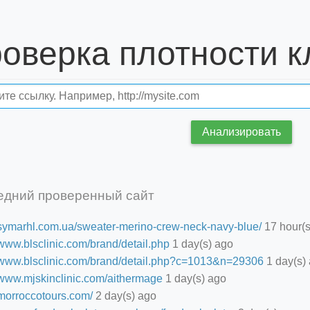
Проверка плотности 
Анализировать
едний проверенный сайт
//symarhl.com.ua/sweater-merino-crew-neck-navy-blue/
17 hour(s
/www.blsclinic.com/brand/detail.php
1 day(s) ago
//www.blsclinic.com/brand/detail.php?c=1013&n=29306
1 day(s)
//www.mjskinclinic.com/aithermage
1 day(s) ago
/morroccotours.com/
2 day(s) ago