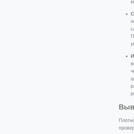
к
С
п
с
П
у
И
в
ч
ц
р
р
Выв
Плотно
провер