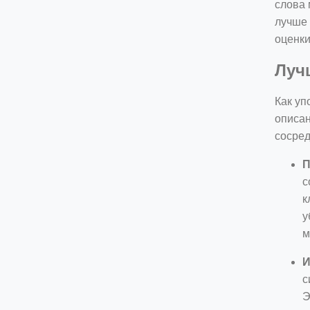
слова 
лучше 
оценки
Луч
Как уп
описан
сосред
П
с
к
у
м
И
с
Э